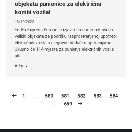
objekata punionice za električna
kombi vozila!
13/10/2022
FedEx Express Europe je izjavio da sprema 6 svojih
velikih objekata za podršku rasprostranjenoj upotrebi
električnih vozila u njegovim budućim operacijama.
Ukupno će 114 mjesta za punjenje električnih vozila
biti…
Više
1
…
580
581
582
583
584
…
659