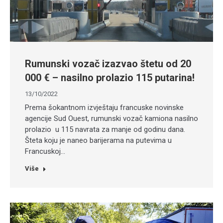
Rumunski vozač izazvao štetu od 20
000 € – nasilno prolazio 115 putarina!
13/10/2022
Prema šokantnom izvještaju francuske novinske
agencije Sud Ouest, rumunski vozač kamiona nasilno
prolazio u 115 navrata za manje od godinu dana.
Šteta koju je naneo barijerama na putevima u
Francuskoj…
Više