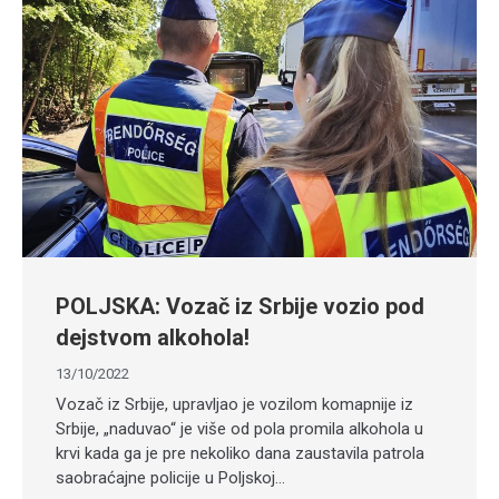
POLJSKA: Vozač iz Srbije vozio pod
dejstvom alkohola!
13/10/2022
Vozač iz Srbije, upravljao je vozilom komapnije iz
Srbije, „naduvao“ je više od pola promila alkohola u
krvi kada ga je pre nekoliko dana zaustavila patrola
saobraćajne policije u Poljskoj…