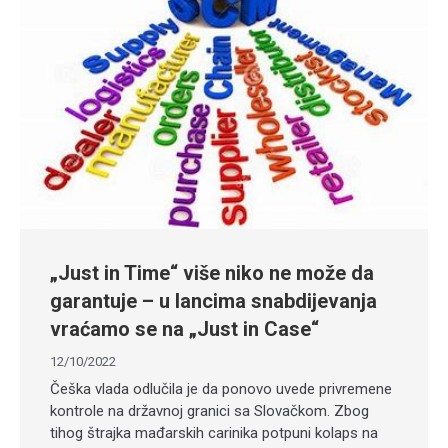
„Just in Time“ više niko ne može da
garantuje – u lancima snabdijevanja
vraćamo se na „Just in Case“
12/10/2022
Češka vlada odlučila je da ponovo uvede privremene
kontrole na državnoj granici sa Slovačkom. Zbog
tihog štrajka mađarskih carinika potpuni kolaps na