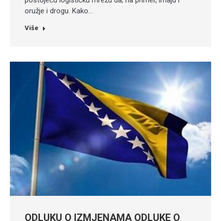
postojeću logističku mrežu da, na primer, imaju i
oružje i drogu. Kako…
Više
ODLUKU O IZMJENAMA ODLUKE O