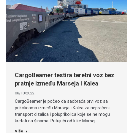
CargoBeamer testira teretni voz bez
pratnje između Marseja i Kalea
08/10/2022
CargoBeamer je počeo da saobraća prvi voz sa
prikolicama između Marseja i Kalea za nepraćeni
transport dizalica i poluprikolica koje se ne mogu
kretati na šinama. Putujući od luke Marsej…
Više