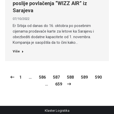
poslije povlačenja “WIZZ AIR” iz
Sarajeva
07/10/2022
Er Srbija od danas do 16. oktobra po posebnim
cijenama prodavaće karte za letove ka Sarajevu i
obezbediti dodatne kapacitete od 1. novembra.
Kompanija je saopštila da to čini kako…
Više
1
…
586
587
588
589
590
…
659
Klaster Logistika