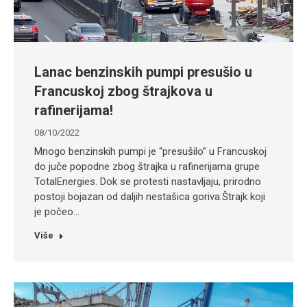
Lanac benzinskih pumpi presušio u
Francuskoj zbog štrajkova u
rafinerijama!
08/10/2022
Mnogo benzinskih pumpi je “presušilo” u Francuskoj
do juče popodne zbog štrajka u rafinerijama grupe
TotalEnergies. Dok se protesti nastavljaju, prirodno
postoji bojazan od daljih nestašica goriva.Štrajk koji
je počeo…
Više