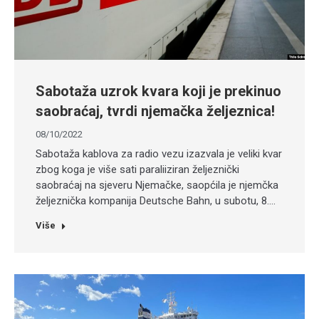
Sabotaža uzrok kvara koji je prekinuo
saobraćaj, tvrdi njemačka željeznica!
08/10/2022
Sabotaža kablova za radio vezu izazvala je veliki kvar
zbog koga je više sati paraliiziran željeznički
saobraćaj na sjeveru Njemačke, saopćila je njemčka
željeznička kompanija Deutsche Bahn, u subotu, 8.…
Više