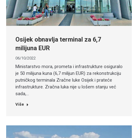
Osijek obnavlja terminal za 6,7
milijuna EUR
06/10/2022
Ministarstvo mora, prometa i infrastrukture osiguralo
je 50 milijuna kuna (6,7 milijun EUR) za rekonstrukciju
putničkog terminala Zračne luke Osijek i prateće
infrastrukture. Zračna luka nije u lošem stanju već
sada,…
Više