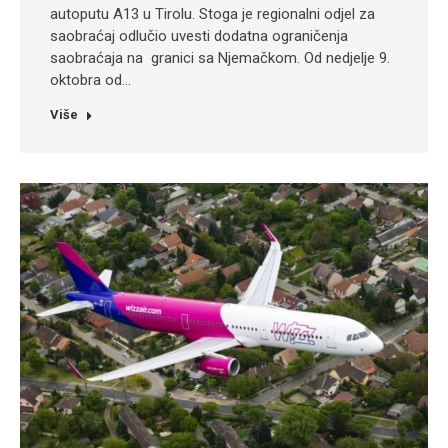
autoputu A13 u Tirolu. Stoga je regionalni odjel za
saobraćaj odlučio uvesti dodatna ograničenja
saobraćaja na granici sa Njemačkom. Od nedjelje 9.
oktobra od…
Više