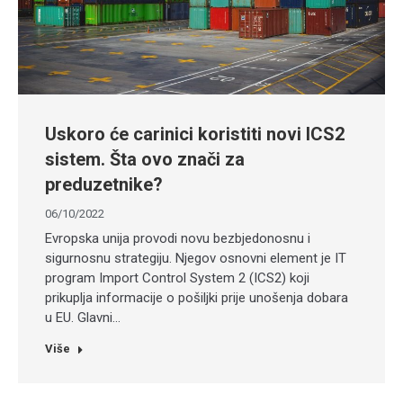
Uskoro će carinici koristiti novi ICS2
sistem. Šta ovo znači za
preduzetnike?
06/10/2022
Evropska unija provodi novu bezbjedonosnu i
sigurnosnu strategiju. Njegov osnovni element je IT
program Import Control System 2 (ICS2) koji
prikuplja informacije o pošiljki prije unošenja dobara
u EU. Glavni…
Više