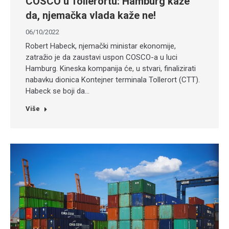
COSCO u Tollerortu: Hamburg kaže
da, njemačka vlada kaže ne!
06/10/2022
Robert Habeck, njemački ministar ekonomije,
zatražio je da zaustavi uspon COSCO-a u luci
Hamburg. Kineska kompanija će, u stvari, finalizirati
nabavku dionica Kontejner terminala Tollerort (CTT).
Habeck se boji da…
Više