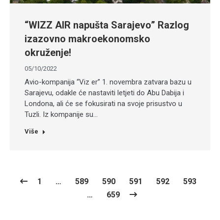
“WIZZ AIR napušta Sarajevo” Razlog
izazovno makroekonomsko
okruženje!
05/10/2022
Avio-kompanija “Viz er” 1. novembra zatvara bazu u
Sarajevu, odakle će nastaviti letjeti do Abu Dabija i
Londona, ali će se fokusirati na svoje prisustvo u
Tuzli. Iz kompanije su…
Više
1
…
589
590
591
592
593
…
659