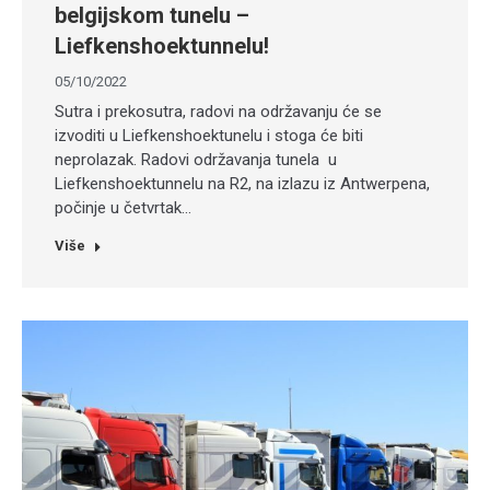
belgijskom tunelu –
Liefkenshoektunnelu!
05/10/2022
Sutra i prekosutra, radovi na održavanju će se
izvoditi u Liefkenshoektunelu i stoga će biti
neprolazak. Radovi održavanja tunela u
Liefkenshoektunnelu na R2, na izlazu iz Antwerpena,
počinje u četvrtak…
Više