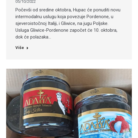
05/10/2022
Počevši od sredine oktobra, Hupac će ponuditi novu
intermodalnu uslugu koja povezuje Pordenone, u
sjeveroistočnoj Italiji, i Gliwice, na jugu Poljske.
Usluga Gliwice-Pordenone započet će 10. oktobra,
dok će polazaka…
Više