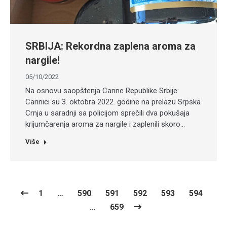
SRBIJA: Rekordna zaplena aroma za
nargile!
05/10/2022
Na osnovu saopštenja Carine Republike Srbije:
Carinici su 3. oktobra 2022. godine na prelazu Srpska
Crnja u saradnji sa policijom sprečili dva pokušaja
krijumčarenja aroma za nargile i zaplenili skoro…
Više
1
…
590
591
592
593
594
…
659