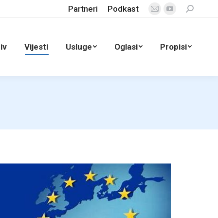
Partneri
Podkast
Search:
Mail
YouTube
page
page
opens
opens
iv
Vijesti
Usluge
Oglasi
Propisi
in
in
new
new
window
window