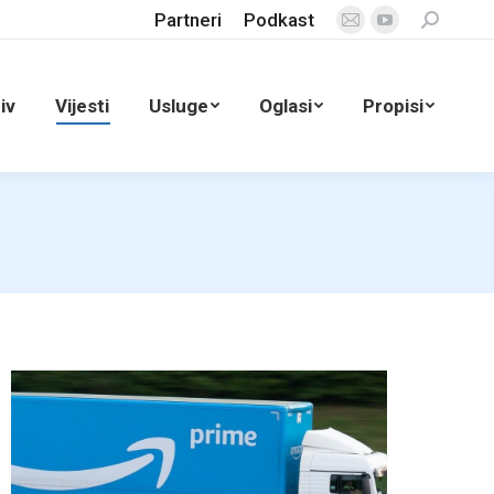
Partneri
Podkast
Search:
Mail
YouTube
page
page
opens
opens
iv
Vijesti
Usluge
Oglasi
Propisi
in
in
new
new
window
window