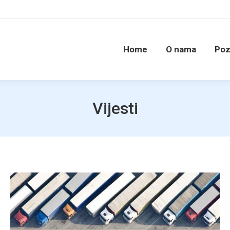
Home
O nama
Poz
Vijesti