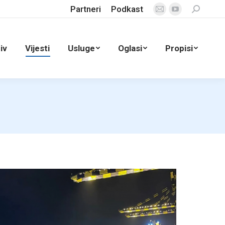
Partneri
Podkast
Search:
Mail
YouTube
page
page
opens
opens
iv
Vijesti
Usluge
Oglasi
Propisi
in
in
new
new
window
window