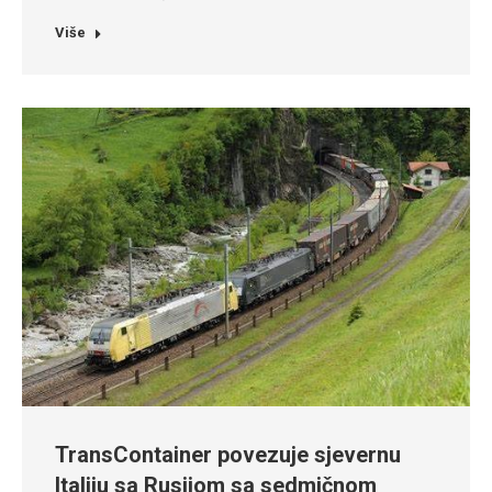
Više
TransContainer povezuje sjevernu
Italiju sa Rusijom sa sedmičnom