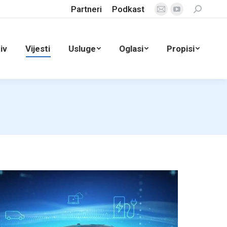
Partneri
Podkast
Search:
Mail
YouTube
page
page
opens
opens
iv
Vijesti
Usluge
Oglasi
Propisi
in
in
new
new
window
window