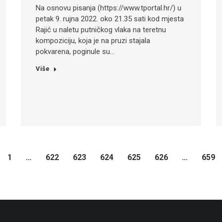
Na osnovu pisanja (https://www.tportal.hr/) u
petak 9. rujna 2022. oko 21.35 sati kod mjesta
Rajić u naletu putničkog vlaka na teretnu
kompoziciju, koja je na pruzi stajala
pokvarena, poginule su…
Više
1
…
622
623
624
625
626
…
659