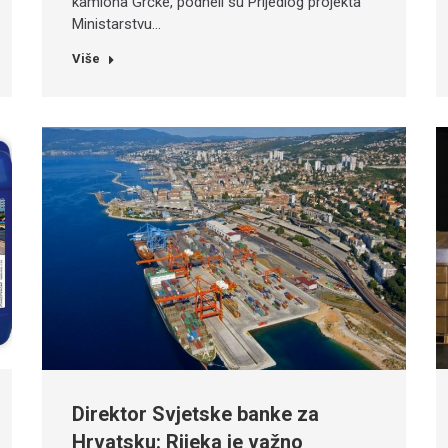
kamiona Grčke, podneli su Prijedlog projekta
Ministarstvu…
Više
Direktor Svjetske banke za
Hrvatsku: Rijeka je važno