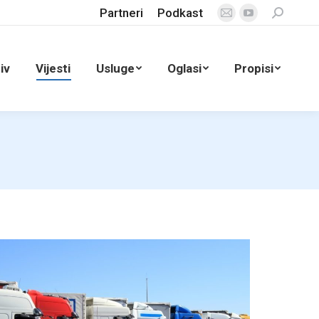
Partneri
Podkast
Search:
Mail
YouTube
page
page
opens
opens
iv
Vijesti
Usluge
Oglasi
Propisi
in
in
new
new
window
window