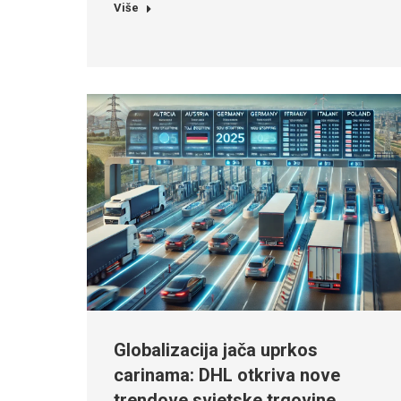
Više
Globalizacija jača uprkos
carinama: DHL otkriva nove
trendove svjetske trgovine