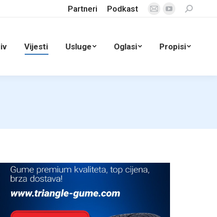
Partneri
Podkast
Search:
Mail
YouTube
page
page
opens
opens
iv
Vijesti
Usluge
Oglasi
Propisi
in
in
new
new
window
window