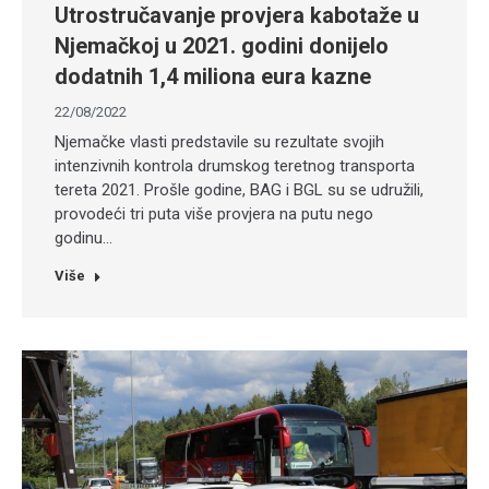
Utrostručavanje provjera kabotaže u
Njemačkoj u 2021. godini donijelo
dodatnih 1,4 miliona eura kazne
22/08/2022
Njemačke vlasti predstavile su rezultate svojih
intenzivnih kontrola drumskog teretnog transporta
tereta 2021. Prošle godine, BAG i BGL su se udružili,
provodeći tri puta više provjera na putu nego
godinu…
Više