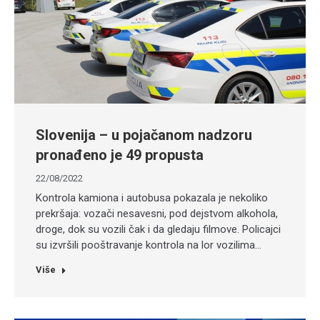
Slovenija – u pojačanom nadzoru
pronađeno je 49 propusta
22/08/2022
Kontrola kamiona i autobusa pokazala je nekoliko
prekršaja: vozači nesavesni, pod dejstvom alkohola,
droge, dok su vozili čak i da gledaju filmove. Policajci
su izvršili pooštravanje kontrola na lor vozilima…
Više