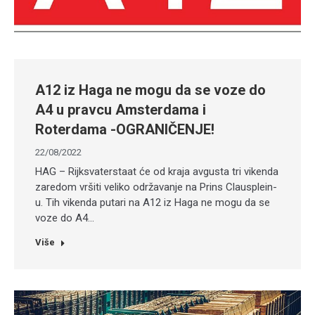
A12 iz Haga ne mogu da se voze do
A4 u pravcu Amsterdama i
Roterdama -OGRANIČENJE!
22/08/2022
HAG – Rijksvaterstaat će od kraja avgusta tri vikenda
zaredom vršiti veliko održavanje na Prins Clausplein-
u. Tih vikenda putari na A12 iz Haga ne mogu da se
voze do A4…
Više