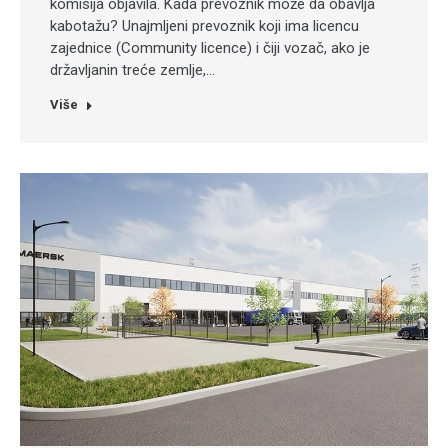
komisija objavila. Kada prevoznik može da obavlja
kabotažu? Unajmljeni prevoznik koji ima licencu
zajednice (Community licence) i čiji vozač, ako je
državljanin treće zemlje,…
Više