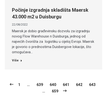
Počinje izgradnja skladišta Maersk
43.000 m2 u Duisburgu
22/08/2022
Maersk je dobio građevinsku dozvolu za izgradnju
novog Flow Warehouse n Duisburga, jednog od
najvećih čvorišta za logistiku u cijeloj Evropi. Maersk
je govorio o prednostima Duisbergove lokacije, što
omogućava…
Više
1
…
639
640
641
642
643
…
659