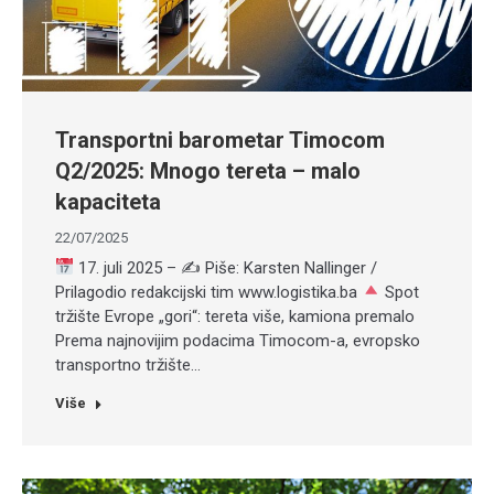
Transportni barometar Timocom
Q2/2025: Mnogo tereta – malo
kapaciteta
22/07/2025
17. juli 2025 – ✍ Piše: Karsten Nallinger /
Prilagodio redakcijski tim www.logistika.ba
Spot
tržište Evrope „gori“: tereta više, kamiona premalo
Prema najnovijim podacima Timocom-a, evropsko
transportno tržište…
Više