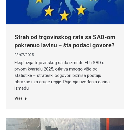
Strah od trgovinskog rata sa SAD-om
pokrenuo lavinu – šta podaci govore?
23/07/2025
Eksplozija trgovinskog salda između EU i SAD u
prvom kvartalu 2025. otkriva mnogo više od
statistike – strateški odgovori biznisa postaju
obrazac i za druge regije. Prijetnja uvođenja carina
između…
Više