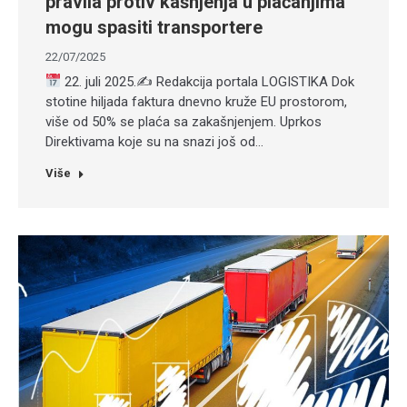
pravila protiv kašnjenja u plaćanjima
mogu spasiti transportere
22/07/2025
22. juli 2025.✍
Redakcija portala LOGISTIKA Dok
stotine hiljada faktura dnevno kruže EU prostorom,
više od 50% se plaća sa zakašnjenjem. Uprkos
Direktivama koje su na snazi još od…
Više