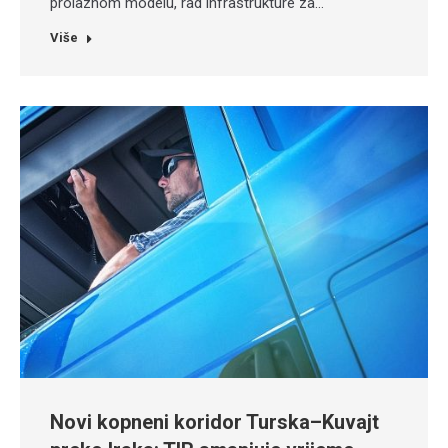
prolaznom modelu, rad infrastrukture za…
Više
Novi kopneni koridor Turska–Kuvajt