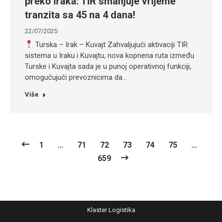
preko Iraka: TIR smanjuje vrijeme
tranzita sa 45 na 4 dana!
22/07/2025
Turska – Irak – Kuvajt Zahvaljujući aktivaciji TIR
sistema u Iraku i Kuvajtu, nova kopnena ruta između
Turske i Kuvajta sada je u punoj operativnoj funkciji,
omogućujući prevoznicima da…
Više
1
…
71
72
73
74
75
…
659
Klaster Logistika