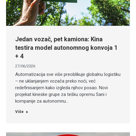
Jedan vozač, pet kamiona: Kina
testira model autonomnog konvoja 1
+ 4
27/06/2026
Automatizacija sve više preoblikuje globalnu logistiku
– ne uklanjanjem vozača preko noći, već
redefinisanjem kako izgleda njihov posao. Novi
projekat kineske grupe za tešku opremu Sani i
kompanije za autonomnu…
Više