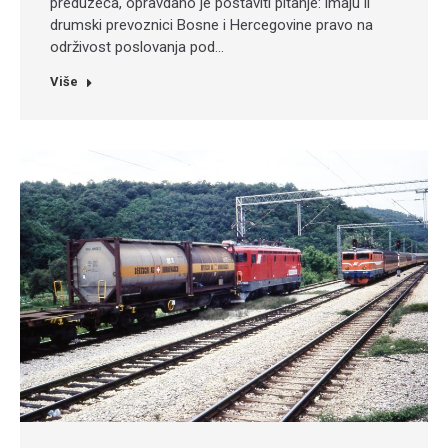
preduzeća, opravdano je postaviti pitanje: imaju li
drumski prevoznici Bosne i Hercegovine pravo na
održivost poslovanja pod…
Više