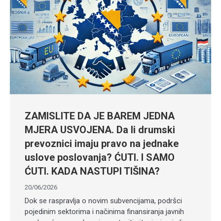
ZAMISLITE DA JE BAREM JEDNA
MJERA USVOJENA. Da li drumski
prevoznici imaju pravo na jednake
uslove poslovanja? ĆUTI. I SAMO
ĆUTI. KADA NASTUPI TIŠINA?
20/06/2026
Dok se raspravlja o novim subvencijama, podršci
pojedinim sektorima i načinima finansiranja javnih