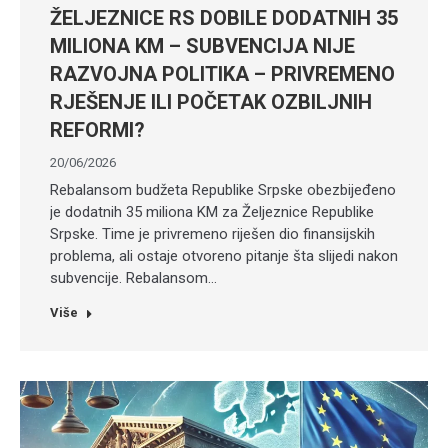
ŽELJEZNICE RS DOBILE DODATNIH 35
MILIONA KM – SUBVENCIJA NIJE
RAZVOJNA POLITIKA – PRIVREMENO
RJEŠENJE ILI POČETAK OZBILJNIH
REFORMI?
20/06/2026
Rebalansom budžeta Republike Srpske obezbijeđeno
je dodatnih 35 miliona KM za Željeznice Republike
Srpske. Time je privremeno riješen dio finansijskih
problema, ali ostaje otvoreno pitanje šta slijedi nakon
subvencije. Rebalansom…
Više