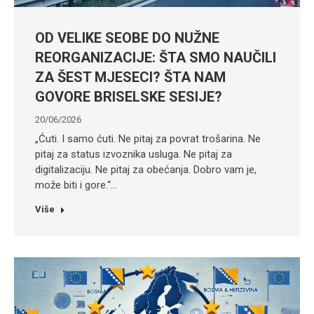
OD VELIKE SEOBE DO NUŽNE
REORGANIZACIJE: ŠTA SMO NAUČILI
ZA ŠEST MJESECI? ŠTA NAM
GOVORE BRISELSKE SESIJE?
20/06/2026
„Ćuti. I samo ćuti. Ne pitaj za povrat trošarina. Ne
pitaj za status izvoznika usluga. Ne pitaj za
digitalizaciju. Ne pitaj za obećanja. Dobro vam je,
može biti i gore.“…
Više