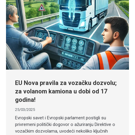
EU Nova pravila za vozačku dozvolu;
za volanom kamiona u dobi od 17
godina!
25/03/2025
​Evropski savet i Evropski parlament postigli su
privremeni politički dogovor o ažuriranju Direktive o
vozačkim dozvolama, uvodeći nekoliko ključnih