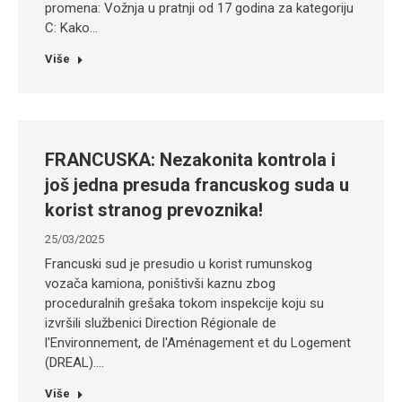
promena:​ Vožnja u pratnji od 17 godina za kategoriju
C: Kako…
Više
FRANCUSKA: Nezakonita kontrola i
još jedna presuda francuskog suda u
korist stranog prevoznika!
25/03/2025
​Francuski sud je presudio u korist rumunskog
vozača kamiona, poništivši kaznu zbog
proceduralnih grešaka tokom inspekcije koju su
izvršili službenici Direction Régionale de
l'Environnement, de l'Aménagement et du Logement
(DREAL).…
Više