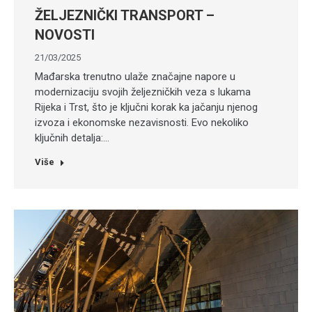
ŽELJEZNIČKI TRANSPORT –
NOVOSTI
21/03/2025
Mađarska trenutno ulaže značajne napore u
modernizaciju svojih željezničkih veza s lukama
Rijeka i Trst, što je ključni korak ka jačanju njenog
izvoza i ekonomske nezavisnosti. Evo nekoliko
ključnih detalja:…
Više