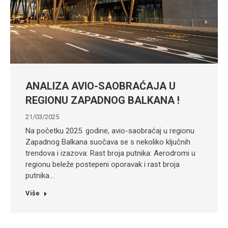
ANALIZA AVIO-SAOBRAĆAJA U
REGIONU ZAPADNOG BALKANA !
21/03/2025
Na početku 2025. godine, avio-saobraćaj u regionu
Zapadnog Balkana suočava se s nekoliko ključnih
trendova i izazova: Rast broja putnika: Aerodromi u
regionu beleže postepeni oporavak i rast broja
putnika…
Više