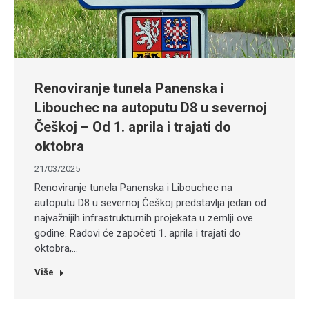
Renoviranje tunela Panenska i
Libouchec na autoputu D8 u severnoj
Češkoj – Od 1. aprila i trajati do
oktobra
21/03/2025
Renoviranje tunela Panenska i Libouchec na
autoputu D8 u severnoj Češkoj predstavlja jedan od
najvažnijih infrastrukturnih projekata u zemlji ove
godine. Radovi će započeti 1. aprila i trajati do
oktobra,…
Više