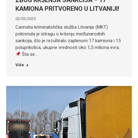
ZBOG KRŠENJA SANKCIJA – 17
KAMIONA PRITVORENO U LITVANIJI!
02/03/2025
Carinska kriminalistička služba Litvanije (MKT)
pokrenula je istragu o kršenju međunarodnih
sankcija, što je rezultiralo zaplenom 17 kamiona i 15
poluprikolica, ukupne vrednosti oko 1,5 miliona evra.
Šta se…
Više