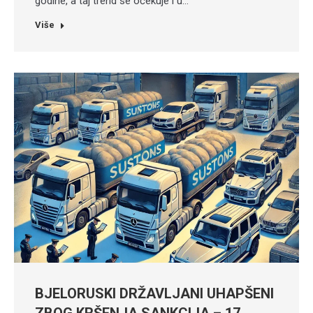
godine, a taj trend se očekuje i u…
Više
BJELORUSKI DRŽAVLJANI UHAPŠENI