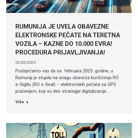
RUMUNIJA JE UVELA OBAVEZNE
ELEKTRONSKE PEČATE NA TERETNA
VOZILA – KAZNE DO 10.000 EVRA!
PROCEDURA PRIJAVLJIVANJA!
02/03/2025
Podsjećamo vas da os februara 2025. godine, u
Rumuniji je stupila na snagu obaveza korišćenja RO
e-Sigiliu (RO e-Seal) – elektronskih pečata sa GPS
praćenjem, koji su deo strategije digitalizacije…
Više