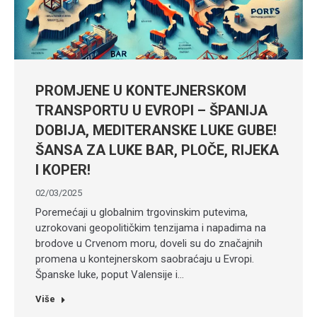
PROMJENE U KONTEJNERSKOM
TRANSPORTU U EVROPI – ŠPANIJA
DOBIJA, MEDITERANSKE LUKE GUBE!
ŠANSA ZA LUKE BAR, PLOČE, RIJEKA
I KOPER!
02/03/2025
Poremećaji u globalnim trgovinskim putevima,
uzrokovani geopolitičkim tenzijama i napadima na
brodove u Crvenom moru, doveli su do značajnih
promena u kontejnerskom saobraćaju u Evropi.
Španske luke, poput Valensije i…
Više