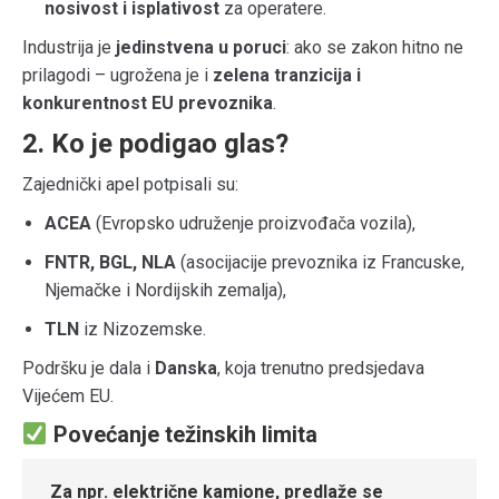
nosivost i isplativost
za operatere.
Industrija je
jedinstvena u poruci
: ako se zakon hitno ne
prilagodi – ugrožena je i
zelena tranzicija i
konkurentnost EU prevoznika
.
2. Ko je podigao glas?
Zajednički apel potpisali su:
ACEA
(Evropsko udruženje proizvođača vozila),
FNTR, BGL, NLA
(asocijacije prevoznika iz Francuske,
Njemačke i Nordijskih zemalja),
TLN
iz Nizozemske.
Podršku je dala i
Danska
, koja trenutno predsjedava
Vijećem EU.
Povećanje težinskih limita
Za npr. električne kamione, predlaže se