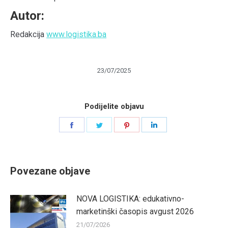
Autor:
Redakcija
www.logistika.ba
23/07/2025
Podijelite objavu
Share
Share
Share
Share
on
on
on
on
Facebook
Twitter
Pinterest
LinkedIn
Povezane objave
NOVA LOGISTIKA: edukativno-
marketinški časopis avgust 2026
21/07/2026