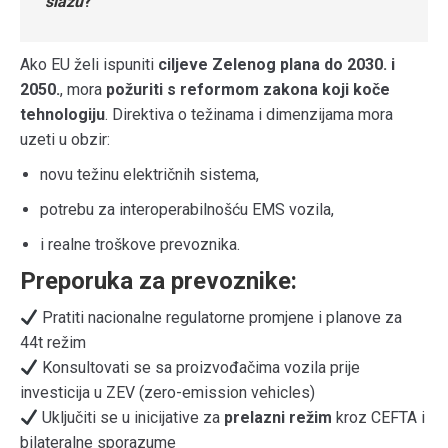
slažu
?
Ako EU želi ispuniti
ciljeve Zelenog plana do 2030. i
2050.
, mora
požuriti s reformom zakona koji koče
tehnologiju
. Direktiva o težinama i dimenzijama mora
uzeti u obzir:
novu težinu električnih sistema,
potrebu za interoperabilnošću EMS vozila,
i realne troškove prevoznika.
Preporuka za prevoznike:
Pratiti nacionalne regulatorne promjene i planove za
44t režim
Konsultovati se sa proizvođačima vozila prije
investicija u ZEV (zero-emission vehicles)
Uključiti se u inicijative za
prelazni režim
kroz CEFTA i
bilateralne sporazume