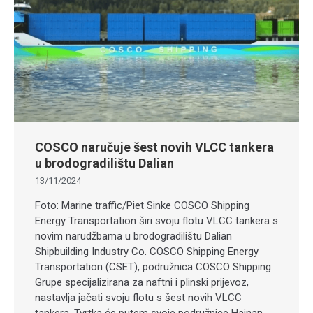
COSCO naručuje šest novih VLCC tankera
u brodogradilištu Dalian
13/11/2024
Foto: Marine traffic/Piet Sinke COSCO Shipping
Energy Transportation širi svoju flotu VLCC tankera s
novim narudžbama u brodogradilištu Dalian
Shipbuilding Industry Co. COSCO Shipping Energy
Transportation (CSET), podružnica COSCO Shipping
Grupe specijalizirana za naftni i plinski prijevoz,
nastavlja jačati svoju flotu s šest novih VLCC