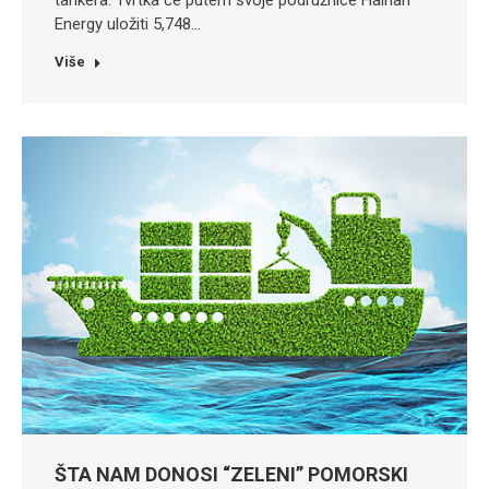
tankera. Tvrtka će putem svoje podružnice Hainan
Energy uložiti 5,748…
Više
ŠTA NAM DONOSI “ZELENI” POMORSKI