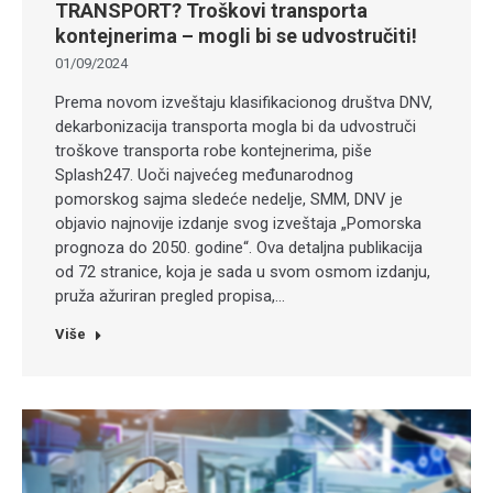
TRANSPORT? Troškovi transporta
kontejnerima – mogli bi se udvostručiti!
01/09/2024
Prema novom izveštaju klasifikacionog društva DNV,
dekarbonizacija transporta mogla bi da udvostruči
troškove transporta robe kontejnerima, piše
Splash247. Uoči najvećeg međunarodnog
pomorskog sajma sledeće nedelje, SMM, DNV je
objavio najnovije izdanje svog izveštaja „Pomorska
prognoza do 2050. godine“. Ova detaljna publikacija
od 72 stranice, koja je sada u svom osmom izdanju,
pruža ažuriran pregled propisa,…
Više