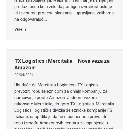
lanca snabdijevanja. Webinar / seminar je namijenjen
preduzećima koja žele da postignu izvrsnost usluge
ili izvrsnost procesa planiranja i upravljanja zalihama
na odgovarajući…
Više
TX Logistics i Mercitalia – Nova veza za
Amazon!
09/04/2024
Ubuduće će Mercitalia Logistics i TX Logistik
prevoziti robu železnicom za onlajn kompaniju za
naručivanje pošte Amazon. Jednom vezom
rukohvate Mercitalia, drugom TX Logistics. Mercitalia
Logistics, logistička divizija železničke kompanije FS
Italiane, saopštila je da će u budućnosti prevoziti
robu između Amazonovih centara za ispunjenje u