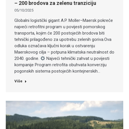
– 200 brodova za zelenu tranziciju
05/10/2025
Globalni logistički gigant A.P. Moller–Maersk pokreće
najveći retrofitni program u povijesti pomorskog
transporta, kojim će 200 postojećih brodova biti
tehnički prilagođeno za upotrebu zelenih goriva.Ova
odluka označava ključni korak u ostvarenju
Maerskovog cilja – potpuna klimatska neutralnost do
2040. godine.
Najveći tehnički zahvat u povijesti
kompanije Program retrofita obuhvata konverziju
pogonskih sistema postojećih kontejnerskih…
Više