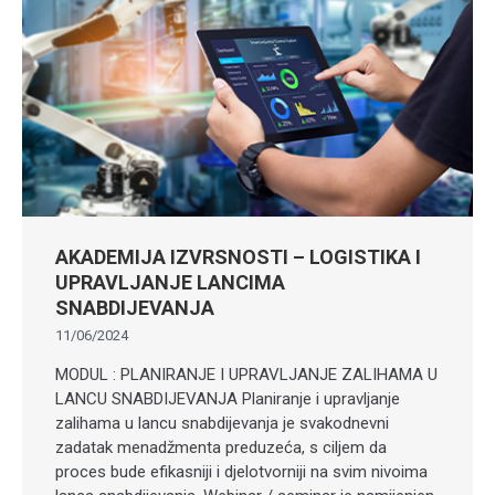
AKADEMIJA IZVRSNOSTI – LOGISTIKA I
UPRAVLJANJE LANCIMA
SNABDIJEVANJA
11/06/2024
MODUL : PLANIRANJE I UPRAVLJANJE ZALIHAMA U
LANCU SNABDIJEVANJA Planiranje i upravljanje
zalihama u lancu snabdijevanja je svakodnevni
zadatak menadžmenta preduzeća, s ciljem da
proces bude efikasniji i djelotvorniji na svim nivoima