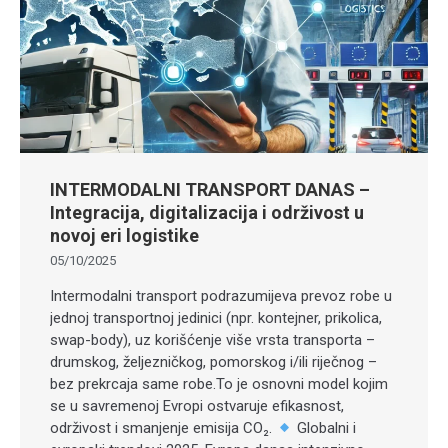
INTERMODALNI TRANSPORT DANAS –
Integracija, digitalizacija i održivost u
novoj eri logistike
05/10/2025
Intermodalni transport podrazumijeva prevoz robe u
jednoj transportnoj jedinici (npr. kontejner, prikolica,
swap-body), uz korišćenje više vrsta transporta –
drumskog, željezničkog, pomorskog i/ili riječnog –
bez prekrcaja same robe.To je osnovni model kojim
se u savremenoj Evropi ostvaruje efikasnost,
održivost i smanjenje emisija CO₂.
Globalni i