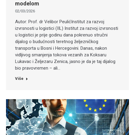
modelom
02/03/2026
Autor: Prof. dr Velibor PeulićInstitut za razvoj
izvrsnosti u logistici (IIL) Institut za razvoj izvrsnosti
u logistici je prije godinu dana pokrenuo stručni
dijalog o budućnosti teretnog željezničkog
transporta u Bosni i Hercegovini. Danas, nakon
vidljivog smanjenja tokova vezanih za Koksaru
Lukavac i Željezaru Zenica, jasno je da je taj dijalog
bio pravovremen – ali…
Više