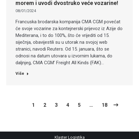
morem i uvodi dvostruko veće vozarine!
08/01/2024
Francuska brodarska kompanija CMA CGM povećat
će svoje vozarine za kontejnerski prijevoz iz Azije do
Mediterana, i to do 100%, što će vrijediti od 15.
siječnja, obavijestili su u utorak na svojoj web
stranici, navodi Reuters. Od 15. januara, što se
odnosi na datum utovara u izvornim lukama, do
daljnjeg, CMA CGM’ Freight All Kinds (FAK)…
Više
1
2
3
4
5
…
18
Klaster Logistika