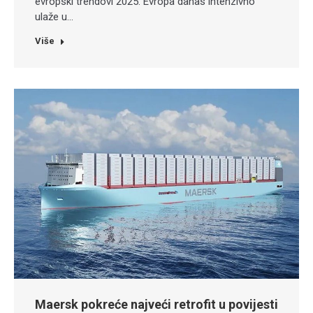
evropski trendovi 2025. Evropa danas intenzivno
ulaže u…
Više
Maersk pokreće najveći retrofit u povijesti