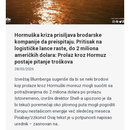
Hormuška kriza prisiljava brodarske
kompanije da preispitaju. Pritisak na
logističke lance raste, do 2 miliona
američkih dolara: Prolaz kroz Hormuz
postaje pitanje troškova
28/03/2026
Izveštaj Blumberga sugeriše da bi se neki brodovi
koji prolaze kroz Hormuški moreuz mogli suočiti sa
potraživanjima do 2 miliona dolara po prolazu.
Istovremeno, izvršni direktor Shell-a upozorio je da
bi tekući poremećaji oko plovnog puta mogli pogoditi
Evropu nestašicom energije već sledećeg meseca.
Pixabay/zzkonst Ovaj tekst je u potpunosti napisao
urednik – zasnovan na…