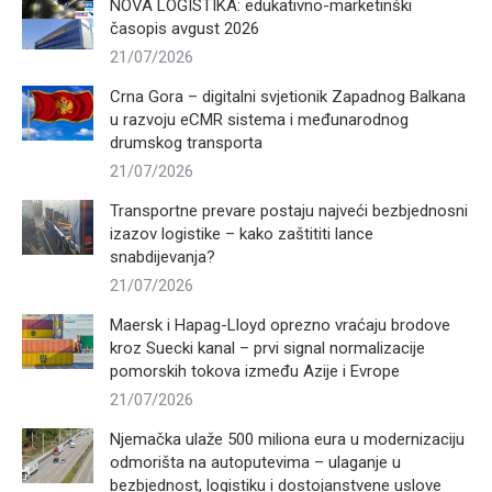
NOVA LOGISTIKA: edukativno-marketinški
časopis avgust 2026
21/07/2026
Crna Gora – digitalni svjetionik Zapadnog Balkana
u razvoju eCMR sistema i međunarodnog
drumskog transporta
21/07/2026
Transportne prevare postaju najveći bezbjednosni
izazov logistike – kako zaštititi lance
snabdijevanja?
21/07/2026
Maersk i Hapag-Lloyd oprezno vraćaju brodove
kroz Suecki kanal – prvi signal normalizacije
pomorskih tokova između Azije i Evrope
21/07/2026
Njemačka ulaže 500 miliona eura u modernizaciju
odmorišta na autoputevima – ulaganje u
bezbjednost, logistiku i dostojanstvene uslove