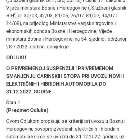
(„Službeni glasnik BiH“, broj 58/12) i člana 17. Zakona o
Vijeću ministara Bosne i Hercegovine („Službeni glasnik
BiH“, br. 30/03, 42/03, 81/06, 76/07, 81/07, 94/07 i
24/08), na prijedlog Ministarstva vanjske trgovine i
ekonomskih odnosa Bosne i Hercegovine, Vijeće
ministara Bosne i Hercegovine, na 54. sjednici, održanoj
28.7.2022. godine, donijelo je
ODLUKU
O PRIVREMENOJ SUSPENZIJI I PRIVREMENOM
SMANJENJU CARINSKIH STOPA PRI UVOZU NOVIH
ELEKTRIČNIH I HIBRIDNIH AUTOMOBILA DO
31.12.2022. GODINE
Član 1.
(Predmet Odluke)
Ovom Odlukom propisuju se kriteriji pri uvozu u Bosnu i
Hercegovinu novoproizvedenih električnih i hibridnih
automobila koji će se uvoziti do 31.12.2022. godine, uz