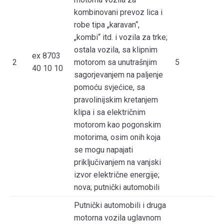
kombinovani prevoz lica i
robe tipa „karavan“,
„kombi“ itd. i vozila za trke;
ostala vozila, sa klipnim
ex 8703
2
motorom sa unutrašnjim
5
40 10 10
sagorjevanjem na paljenje
pomoću svjećice, sa
pravolinijskim kretanjem
klipa i sa električnim
motorom kao pogonskim
motorima, osim onih koja
se mogu napajati
priključivanjem na vanjski
izvor električne energije;
nova; putnički automobili
Putnički automobili i druga
motorna vozila uglavnom