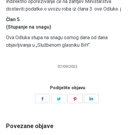
indirektno oporezivanje će na zahtjev Ministarstva
dostaviti podatke o uvozu roba iz člana 3. ove Odluke. j
Član 5.
(Stupanje na snagu)
Ova Odluka stupa na snagu osmog dana od dana
objavljivanja u „Službenom glasniku BiH“.
07/09/2022
Podijelite objavu
Share
Share
Share
Share
on
on
on
on
Facebook
Twitter
Pinterest
LinkedIn
Povezane objave