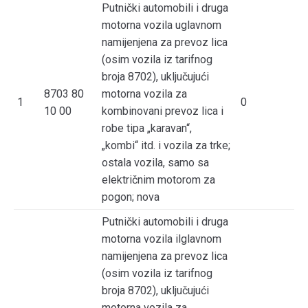
Putnički automobili i druga
motorna vozila uglavnom
namijenjena za prevoz lica
(osim vozila iz tarifnog
broja 8702), uključujući
8703 80
motorna vozila za
1
0
10 00
kombinovani prevoz lica i
robe tipa „karavan“,
„kombi“ itd. i vozila za trke;
ostala vozila, samo sa
električnim motorom za
pogon; nova
Putnički automobili i druga
motorna vozila ilglavnom
namijenjena za prevoz lica
(osim vozila iz tarifnog
broja 8702), uključujući
motorna vozila za