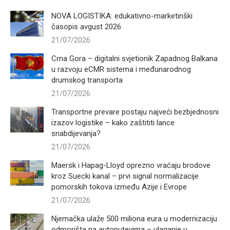
NOVA LOGISTIKA: edukativno-marketinški
časopis avgust 2026
21/07/2026
Crna Gora – digitalni svjetionik Zapadnog Balkana
u razvoju eCMR sistema i međunarodnog
drumskog transporta
21/07/2026
Transportne prevare postaju najveći bezbjednosni
izazov logistike – kako zaštititi lance
snabdijevanja?
21/07/2026
Maersk i Hapag-Lloyd oprezno vraćaju brodove
kroz Suecki kanal – prvi signal normalizacije
pomorskih tokova između Azije i Evrope
21/07/2026
Njemačka ulaže 500 miliona eura u modernizaciju
odmorišta na autoputevima – ulaganje u