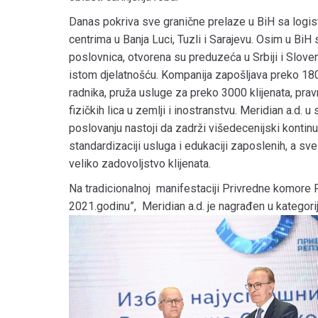
Danas pokriva sve granične prelaze u BiH sa logis
centrima u Banja Luci, Tuzli i Sarajevu. Osim u BiH
poslovnica, otvorena su preduzeća u Srbiji i Sloven
istom djelatnošću. Kompanija zapošljava preko 18
radnika, pruža usluge za preko 3000 klijenata, pravn
fizičkih lica u zemlji i inostranstvu. Meridian a.d. 
poslovanju nastoji da zadrži višedecenijski kontinu
standardizaciji usluga i edukaciji zaposlenih, a sve
veliko zadovoljstvo klijenata.
Na tradicionalnoj manifestaciji Privredne komore R
2021.godinu”, Meridian a.d. je nagrađen u kategorij