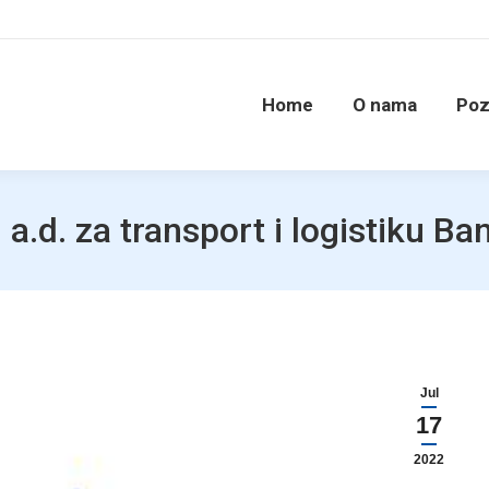
Home
O nama
Poz
a.d. za transport i logistiku B
Jul
17
2022