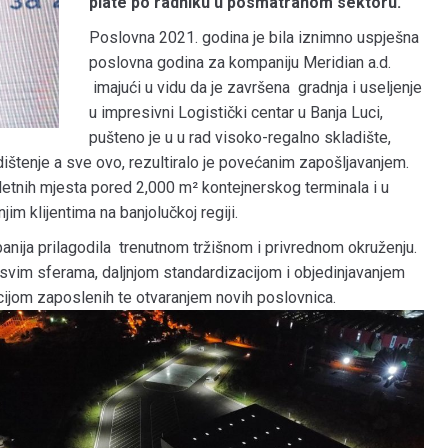
plate po radniku u posmatranom sektoru.
Poslovna 2021. godina je bila iznimno uspješna
poslovna godina za kompaniju Meridian a.d.
imajući u vidu da je završena gradnja i useljenje
u impresivni Logistički centar u Banja Luci,
pušteno je u u rad visoko-regalno skladište,
dištenje a sve ovo, rezultiralo je povećanim zapošljavanjem.
etnih mjesta pored 2,000 m² kontejnerskog terminala i u
im klijentima na banjolučkoj regiji.
nija prilagodila trenutnom tržišnom i privrednom okruženju.
u svim sferama, daljnjom standardizacijom i objedinjavanjem
acijom zaposlenih te otvaranjem novih poslovnica.