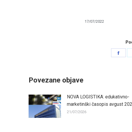
17/07/2022
Pod
Shar
on
Face
Povezane objave
NOVA LOGISTIKA: edukativno-
marketinški časopis avgust 20
21/07/2026