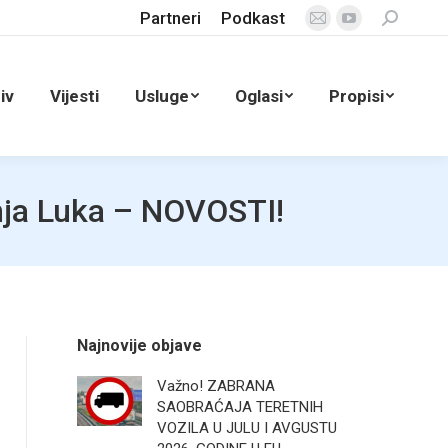
Partneri
Podkast
Search:
Mail
YouTube
page
page
opens
opens
iv
Vijesti
Usluge
Oglasi
Propisi
in
in
new
new
window
window
anja Luka – NOVOSTI!
Najnovije objave
Važno! ZABRANA
SAOBRAĆAJA TERETNIH
VOZILA U JULU I AVGUSTU