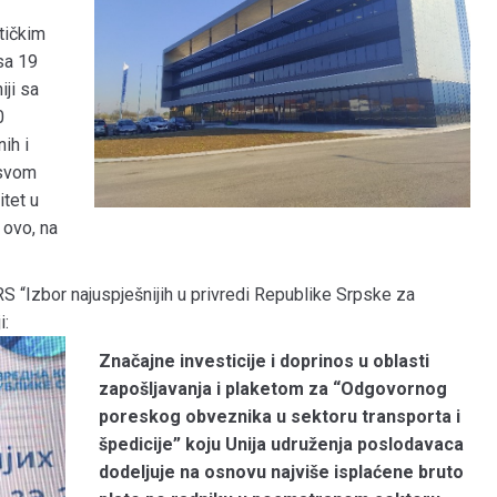
tičkim
 sa 19
iji sa
0
ih i
u svom
itet u
 ovo, na
S “Izbor najuspješnijih u privredi Republike Srpske za
i:
Značajne investicije i doprinos u oblasti
zapošljavanja i plaketom za “Odgovornog
poreskog obveznika u sektoru transporta i
špedicije” koju Unija udruženja poslodavaca
dodeljuje na osnovu najviše isplaćene bruto