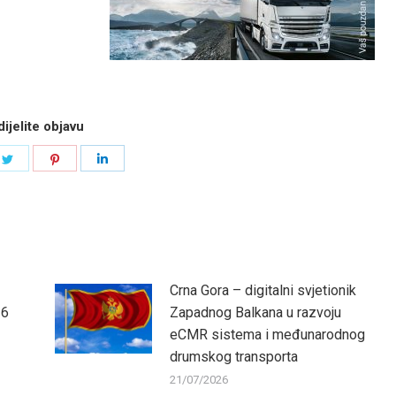
ijelite objavu
e
Share
Share
Share
on
on
on
book
Twitter
Pinterest
LinkedIn
Crna Gora – digitalni svjetionik
26
Zapadnog Balkana u razvoju
eCMR sistema i međunarodnog
drumskog transporta
21/07/2026