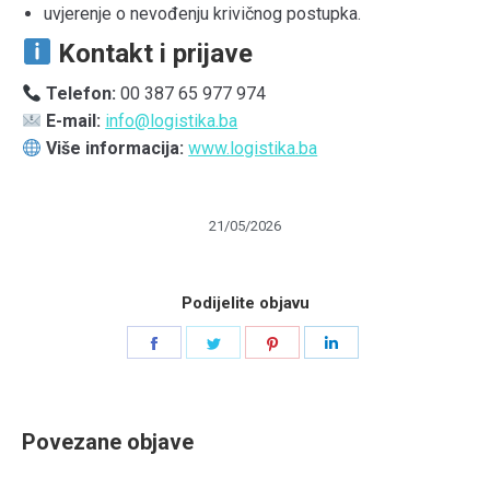
uvjerenje o nevođenju krivičnog postupka.
Kontakt i prijave
Telefon:
00 387 65 977 974
E-mail:
info@logistika.ba
Više informacija:
www.logistika.ba
21/05/2026
Podijelite objavu
Share
Share
Share
Share
on
on
on
on
Facebook
Twitter
Pinterest
LinkedIn
Povezane objave