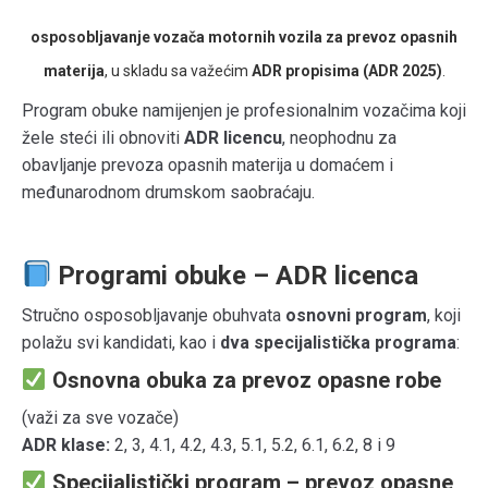
osposobljavanje vozača motornih vozila za prevoz opasnih
materija
, u skladu sa važećim
ADR propisima (ADR 2025)
.
Program obuke namijenjen je profesionalnim vozačima koji
žele steći ili obnoviti
ADR licencu
, neophodnu za
obavljanje prevoza opasnih materija u domaćem i
međunarodnom drumskom saobraćaju.
Programi obuke – ADR licenca
Stručno osposobljavanje obuhvata
osnovni program
, koji
polažu svi kandidati, kao i
dva specijalistička programa
:
Osnovna obuka za prevoz opasne robe
(važi za sve vozače)
ADR klase:
2, 3, 4.1, 4.2, 4.3, 5.1, 5.2, 6.1, 6.2, 8 i 9
Specijalistički program – prevoz opasne