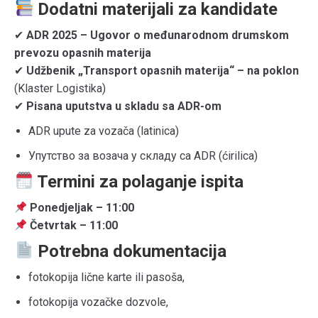
Dodatni materijali za kandidate
✔
ADR 2025 – Ugovor o međunarodnom drumskom
prevozu opasnih materija
✔
Udžbenik „Transport opasnih materija“ – na poklon
(Klaster Logistika)
✔
Pisana uputstva u skladu sa ADR-om
ADR upute za vozača (latinica)
Упутство за возача у складу са ADR (ćirilica)
Termini za polaganje ispita
Ponedjeljak – 11:00
Četvrtak – 11:00
Potrebna dokumentacija
fotokopija lične karte ili pasoša,
fotokopija vozačke dozvole,