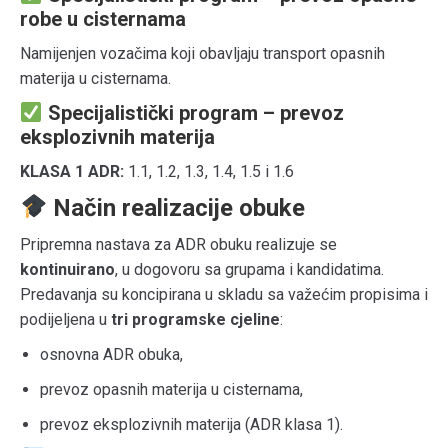
robe u cisternama
Namijenjen vozačima koji obavljaju transport opasnih
materija u cisternama.
Specijalistički program – prevoz
eksplozivnih materija
KLASA 1 ADR:
1.1, 1.2, 1.3, 1.4, 1.5 i 1.6
Način realizacije obuke
Pripremna nastava za ADR obuku realizuje se
kontinuirano
, u dogovoru sa grupama i kandidatima.
Predavanja su koncipirana u skladu sa važećim propisima i
podijeljena u
tri programske cjeline
:
osnovna ADR obuka,
prevoz opasnih materija u cisternama,
prevoz eksplozivnih materija (ADR klasa 1).