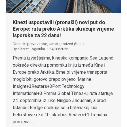
Kinezi uspostavili (pronašli) novi put do
Evrope: ruta preko Arktika skraćuje vrijeme
isporuke za 22 dana!
Drumski prevoz robe
,
Uncategorized @cg
By
Klaster Logistika
24/09/2025
Prema izvještajima, kineska kompanija Sea Legend
pokreće direktnu pomorsku liniju između Kine i
Evrope preko Arktika, čime bi vrijeme transporta
moglo biti gotovo prepolovljeno. Marine
Insight+3Reuters+3Port Technology
International+3 Prema Global Times-u, ruta startuje
24. septembra iz luke Ningbo Zhoushan, a brod
Istanbul Bridge očekuje se u britanskoj luci
Felixstowe oko 10. oktobra. Reuters+1 Trenutna
procjena…