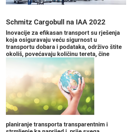
Schmitz Cargobull na IAA 2022
Inovacije za efikasan transport su rješenja
koja osiguravaju veću sigurnost u
transportu dobara i podataka, održivo štite
okoliš, povećav
aju količinu tereta, čine
planiranje transporta transparentnim i
strmljenje ka naprijed i, prije svega,