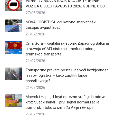
Važno! ZABRANA SAOBRAĆAJA TERETNIH
VOZILA U JULU I AVGUSTU 2026. GODINE U EU
27/06/2026
NOVA LOGISTIKA: edukativno-marketinški
časopis avgust 2026
21/07/2026
Crna Gora – digitalni svjetionik Zapadnog Balkana
u razvoju eCMR sistema i međunarodnog
drumskog transporta
21/07/2026
Transportne prevare postaju najveći bezbjednosni
izazov logistike – kako zaštititi lance
snabdijevanja?
21/07/2026
Maersk i Hapag-Lloyd oprezno vraćaju brodove
kroz Suecki kanal – prvi signal normalizacije
pomorskih tokova između Azije i Evrope
21/07/2026