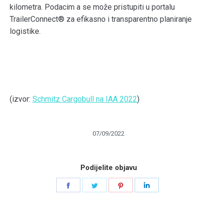
kilometra. Podacim a se može pristupiti u portalu
TrailerConnect® za efikasno i transparentno planiranje
logistike.
(izvor:
Schmitz Cargobull na IAA 2022
)
07/09/2022
Podijelite objavu
Share
Share
Share
Share
on
on
on
on
Facebook
Twitter
Pinterest
LinkedIn