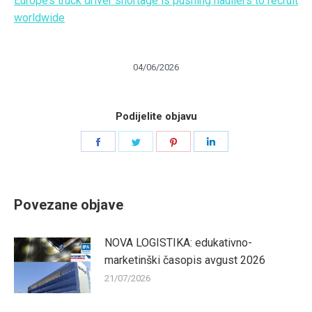
Europe’s truck driver shortage is pushing hauliers to recruit
worldwide
04/06/2026
Podijelite objavu
Share
Share
Share
Share
on
on
on
on
Facebook
Twitter
Pinterest
LinkedIn
Povezane objave
NOVA LOGISTIKA: edukativno-
marketinški časopis avgust 2026
21/07/2026