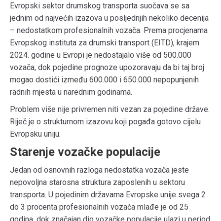
Evropski sektor drumskog transporta suočava se sa
jednim od najvećih izazova u posljednjih nekoliko decenija
– nedostatkom profesionalnih vozača. Prema procjenama
Evropskog instituta za drumski transport (EITD), krajem
2024. godine u Evropi je nedostajalo više od 500.000
vozača, dok pojedine prognoze upozoravaju da bi taj broj
mogao dostići između 600.000 i 650.000 nepopunjenih
radnih mjesta u narednim godinama.
Problem više nije privremen niti vezan za pojedine države.
Riječ je o strukturnom izazovu koji pogađa gotovo cijelu
Evropsku uniju.
Starenje vozačke populacije
Jedan od osnovnih razloga nedostatka vozača jeste
nepovoljna starosna struktura zaposlenih u sektoru
transporta. U pojedinim državama Evropske unije svega 2
do 3 procenta profesionalnih vozača mlađe je od 25
godina, dok značajan dio vozačke populacije ulazi u period