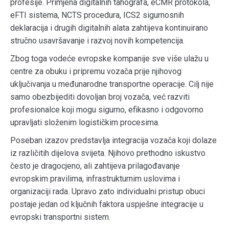
profesije. Primjena digitalnih tahografa, eCMR protokola,
eFTI sistema, NCTS procedura, ICS2 sigurnosnih
deklaracija i drugih digitalnih alata zahtijeva kontinuirano
stručno usavršavanje i razvoj novih kompetencija.
Zbog toga vodeće evropske kompanije sve više ulažu u
centre za obuku i pripremu vozača prije njihovog
uključivanja u međunarodne transportne operacije. Cilj nije
samo obezbijediti dovoljan broj vozača, već razviti
profesionalce koji mogu sigurno, efikasno i odgovorno
upravljati složenim logističkim procesima.
Poseban izazov predstavlja integracija vozača koji dolaze
iz različitih dijelova svijeta. Njihovo prethodno iskustvo
često je dragocjeno, ali zahtijeva prilagođavanje
evropskim pravilima, infrastrukturnim uslovima i
organizaciji rada. Upravo zato individualni pristup obuci
postaje jedan od ključnih faktora uspješne integracije u
evropski transportni sistem.