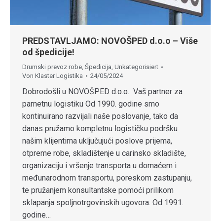
PREDSTAVLJAMO: NOVOŠPED d.o.o – Više
od špedicije!
Drumski prevoz robe
,
Špedicija
,
Unkategorisiert
Von
Klaster Logistika
24/05/2024
Dobrodošli u NOVOŠPED d.o.o. Vaš partner za
pametnu logistiku Od 1990. godine smo
kontinuirano razvijali naše poslovanje, tako da
danas pružamo kompletnu logističku podršku
našim klijentima uključujući poslove prijema,
otpreme robe, skladištenje u carinsko skladište,
organizaciju i vršenje transporta u domaćem i
međunarodnom transportu, poreskom zastupanju,
te pružanjem konsultantske pomoći prilikom
sklapanja spoljnotrgovinskih ugovora. Od 1991.
godine…