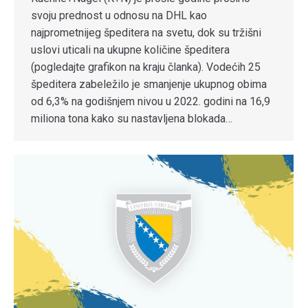
svoju prednost u odnosu na DHL kao
najprometnijeg špeditera na svetu, dok su tržišni
uslovi uticali na ukupne količine špeditera
(pogledajte grafikon na kraju članka). Vodećih 25
špeditera zabeležilo je smanjenje ukupnog obima
od 6,3% na godišnjem nivou u 2022. godini na 16,9
miliona tona kako su nastavljena blokada…