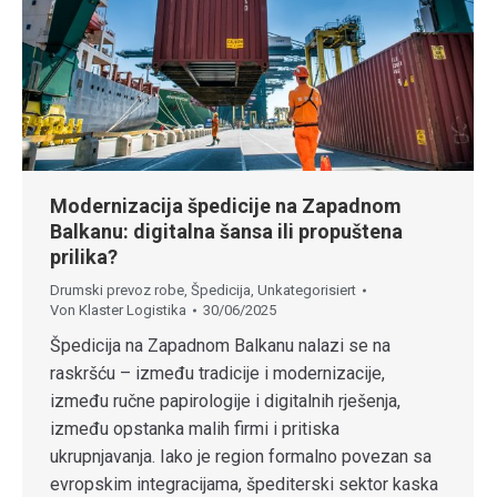
Modernizacija špedicije na Zapadnom
Balkanu: digitalna šansa ili propuštena
prilika?
Drumski prevoz robe
,
Špedicija
,
Unkategorisiert
Von
Klaster Logistika
30/06/2025
Špedicija na Zapadnom Balkanu nalazi se na
raskršću – između tradicije i modernizacije,
između ručne papirologije i digitalnih rješenja,
između opstanka malih firmi i pritiska
ukrupnjavanja. Iako je region formalno povezan sa
evropskim integracijama, špediterski sektor kaska