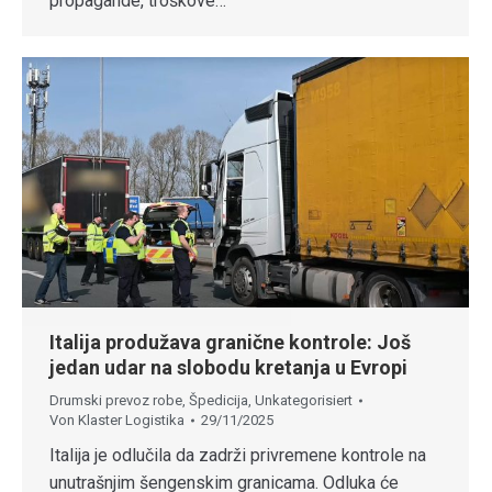
propagande, troškove…
Italija produžava granične kontrole: Još
jedan udar na slobodu kretanja u Evropi
Drumski prevoz robe
,
Špedicija
,
Unkategorisiert
Von
Klaster Logistika
29/11/2025
Italija je odlučila da zadrži privremene kontrole na
unutrašnjim šengenskim granicama. Odluka će