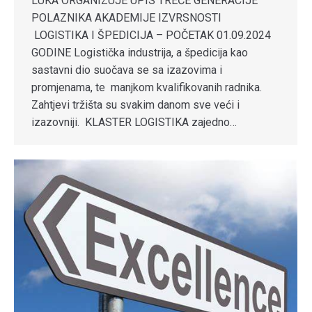
LUKA ORGANIZUJE UPIS TREĆE GENERACIJE
POLAZNIKA AKADEMIJE IZVRSNOSTI
LOGISTIKA I ŠPEDICIJA – POČETAK 01.09.2024
GODINE Logistička industrija, a špedicija kao
sastavni dio suočava se sa izazovima i
promjenama, te manjkom kvalifikovanih radnika.
Zahtjevi tržišta su svakim danom sve veći i
izazovniji. KLASTER LOGISTIKA zajedno…