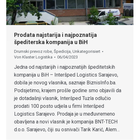
Prodata najstarija i najpoznatija
špediterska kompanija u BiH
Drumski prevoz robe
,
Špedicija
,
Unkategorisiert
Von
Klaster Logistika
06/04/2023
Jedna od najstarijih i najpoznatijih špeditetskih
kompanija u BiH – Interšped Logistics Sarajevo,
dobila je novog vlasnika, saznaje BiznisInfo.ba.
Podsjetimo, krajem prošle godine smo objavili da
je dotadašnji vlasnik, Interšped Tuzla odlučio
prodati 100 posto udjela u firmi Interšped
Logistics Sarajevo. Prodaja je u međuvremeno
obavljena a novi vlasnik je kompanija BNT-TECH
d.o.o. Sarajevo, čiji su osnivači Tarik Karić, Alem…