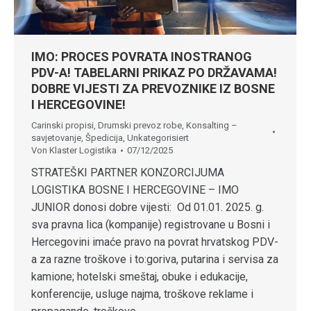
IMO: PROCES POVRATA INOSTRANOG
PDV-A! TABELARNI PRIKAZ PO DRŽAVAMA!
DOBRE VIJESTI ZA PREVOZNIKE IZ BOSNE
I HERCEGOVINE!
Carinski propisi
,
Drumski prevoz robe
,
Konsalting –
savjetovanje
,
Špedicija
,
Unkategorisiert
Von
Klaster Logistika
07/12/2025
STRATEŠKI PARTNER KONZORCIJUMA
LOGISTIKA BOSNE I HERCEGOVINE – IMO
JUNIOR donosi dobre vijesti: Od 01.01. 2025. g.
sva pravna lica (kompanije) registrovane u Bosni i
Hercegovini imaće pravo na povrat hrvatskog PDV-
a za razne troškove i to:goriva, putarina i servisa za
kamione; hotelski smeštaj, obuke i edukacije,
konferencije, usluge najma, troškove reklame i