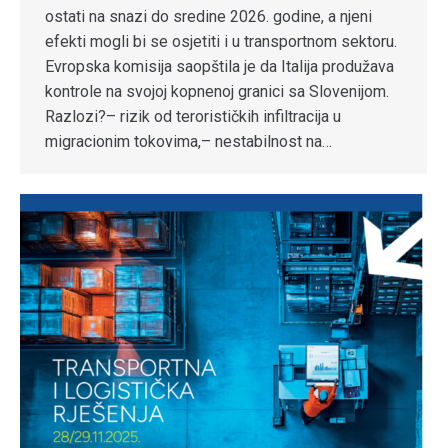
ostati na snazi do sredine 2026. godine, a njeni
efekti mogli bi se osjetiti i u transportnom sektoru.
Evropska komisija saopštila je da Italija produžava
kontrole na svojoj kopnenoj granici sa Slovenijom.
Razlozi?– rizik od terorističkih infiltracija u
migracionim tokovima,– nestabilnost na…