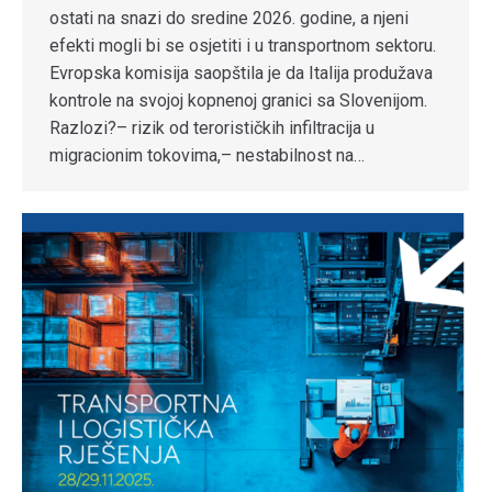
ostati na snazi do sredine 2026. godine, a njeni
efekti mogli bi se osjetiti i u transportnom sektoru.
Evropska komisija saopštila je da Italija produžava
kontrole na svojoj kopnenoj granici sa Slovenijom.
Razlozi?– rizik od terorističkih infiltracija u
migracionim tokovima,– nestabilnost na…