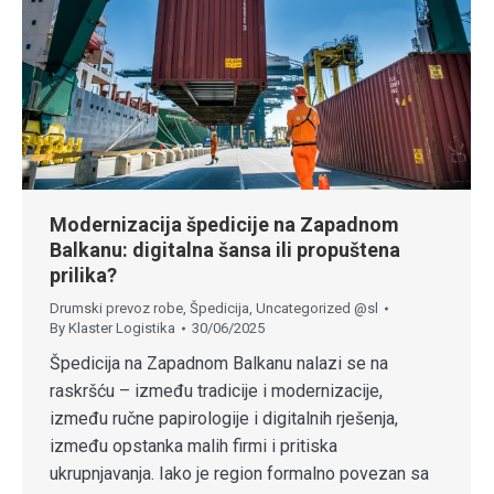
Modernizacija špedicije na Zapadnom
Balkanu: digitalna šansa ili propuštena
prilika?
Drumski prevoz robe
,
Špedicija
,
Uncategorized @sl
By
Klaster Logistika
30/06/2025
Špedicija na Zapadnom Balkanu nalazi se na
raskršću – između tradicije i modernizacije,
između ručne papirologije i digitalnih rješenja,
između opstanka malih firmi i pritiska
ukrupnjavanja. Iako je region formalno povezan sa