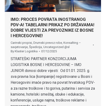
IMO: PROCES POVRATA INOSTRANOG
PDV-A! TABELARNI PRIKAZ PO DRŽAVAMA!
DOBRE VIJESTI ZA PREVOZNIKE IZ BOSNE
I HERCEGOVINE!
Carinski propisi
,
Drumski prevoz robe
,
Konsalting –
savjetovanje
,
Špedicija
,
Uncategorized @sl
By
Klaster Logistika
07/12/2025
STRATEŠKI PARTNER KONZORCIJUMA
LOGISTIKA BOSNE I HERCEGOVINE – IMO
JUNIOR donosi dobre vijesti: Od 01.01. 2025. g.
sva pravna lica (kompanije) registrovane u Bosni i
Hercegovini imaće pravo na povrat hrvatskog PDV-
a za razne troškove i to:goriva, putarina i servisa za
kamione; hotelski smeštaj, obuke i edukacije,
konferencije, usluge najma, troškove reklame i