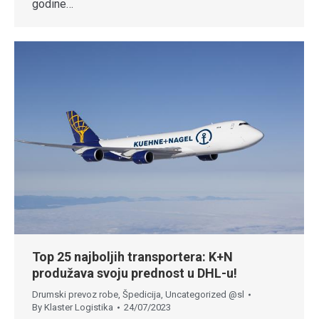
godine…
Top 25 najboljih transportera: K+N
produžava svoju prednost u DHL-u!
Drumski prevoz robe
,
Špedicija
,
Uncategorized @sl
By
Klaster Logistika
24/07/2023