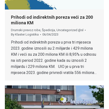
Prihodi od indirektnih poreza veći za 200
miliona KM
Drumski prevoz robe
,
Špedicija
,
Uncategorized @sl
By
Klaster Logistika
06/04/2023
Prihodi od indirektnih poreza u prva tri mjeseca
2023. godine iznosili su 2 milijarde i 429 miliona
KM i veći su za 200 miliona KM ili 8,95% u odnosu
na isti period 2022. godine kada su iznosili 2
milijardu i 229 miliona KM. UIO je u prva tri
mjeseca 2023. godine privredi vratila 556 miliona…