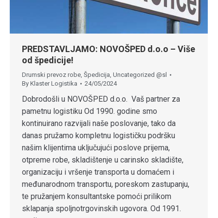
PREDSTAVLJAMO: NOVOŠPED d.o.o – Više
od špedicije!
Drumski prevoz robe
,
Špedicija
,
Uncategorized @sl
By
Klaster Logistika
24/05/2024
Dobrodošli u NOVOŠPED d.o.o. Vaš partner za
pametnu logistiku Od 1990. godine smo
kontinuirano razvijali naše poslovanje, tako da
danas pružamo kompletnu logističku podršku
našim klijentima uključujući poslove prijema,
otpreme robe, skladištenje u carinsko skladište,
organizaciju i vršenje transporta u domaćem i
međunarodnom transportu, poreskom zastupanju,
te pružanjem konsultantske pomoći prilikom
sklapanja spoljnotrgovinskih ugovora. Od 1991.