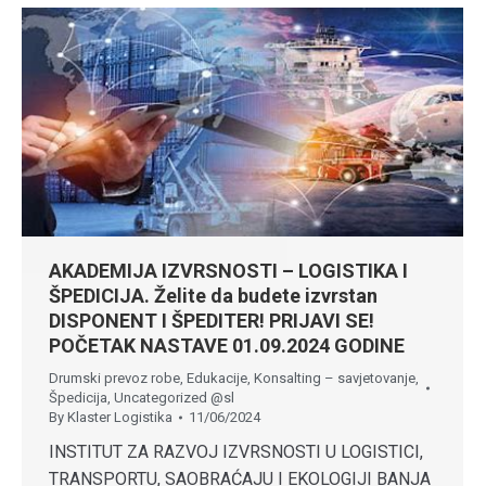
AKADEMIJA IZVRSNOSTI – LOGISTIKA I
ŠPEDICIJA. Želite da budete izvrstan
DISPONENT I ŠPEDITER! PRIJAVI SE!
POČETAK NASTAVE 01.09.2024 GODINE
Drumski prevoz robe
,
Edukacije
,
Konsalting – savjetovanje
,
Špedicija
,
Uncategorized @sl
By
Klaster Logistika
11/06/2024
INSTITUT ZA RAZVOJ IZVRSNOSTI U LOGISTICI,
TRANSPORTU, SAOBRAĆAJU I EKOLOGIJI BANJA