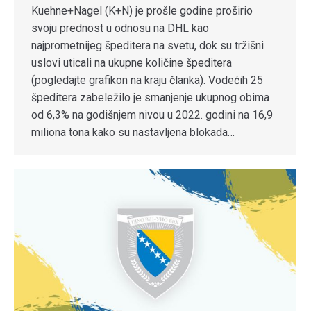
Kuehne+Nagel (K+N) je prošle godine proširio
svoju prednost u odnosu na DHL kao
najprometnijeg špeditera na svetu, dok su tržišni
uslovi uticali na ukupne količine špeditera
(pogledajte grafikon na kraju članka). Vodećih 25
špeditera zabeležilo je smanjenje ukupnog obima
od 6,3% na godišnjem nivou u 2022. godini na 16,9
miliona tona kako su nastavljena blokada…