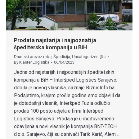
Prodata najstarija i najpoznatija
špediterska kompanija u BiH
Drumski prevoz robe
,
Špedicija
,
Uncategorized @sl
By
Klaster Logistika
06/04/2023
Jedna od najstarijih i najpoznatijih špeditetskih
kompanija u BiH – Interšped Logistics Sarajevo,
dobila je novog vlasnika, saznaje BiznisInfo.ba.
Podsjetimo, krajem prošle godine smo objavili da
je dotadašnji vlasnik, Interšped Tuzla odlučio
prodati 100 posto udjela u firmi Interšped
Logistics Sarajevo. Prodaja je u međuvremeno
obavljena a novi vlasnik je kompanija BNT-TECH
d.o.o. Sarajevo, čiji su osnivači Tarik Karić, Alem…