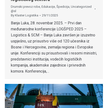
Drumski prevoz robe
,
Edukacije
,
Špedicija
,
Uncategorized
@sl
By
Klaster Logistika
29/11/2025
Banja Luka, 28. novembar 2025. – Prvi dan
međunarodne konferencije LOGŠPED 2025 –
Logistics & SCM – Banja Luka završen je izuzetno
uspješno, uz prisustvo više od 120 učesnika iz
Bosne i Hercegovine, zemalja regiona i Evropske
unije. Konferenciji su prisustvovali i resorni ministri,
predstavnici institucija, vodećih logističkih
kompanija, akademske zajednice i privrednih
komora. Konferencija,…