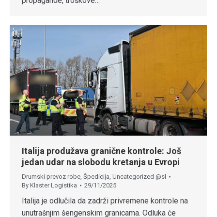
propagande, troškove…
Italija produžava granične kontrole: Još
jedan udar na slobodu kretanja u Evropi
Drumski prevoz robe
,
Špedicija
,
Uncategorized @sl
By
Klaster Logistika
29/11/2025
Italija je odlučila da zadrži privremene kontrole na
unutrašnjim šengenskim granicama. Odluka će