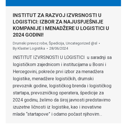
INSTITUT ZA RAZVOJ IZVRSNOSTI U
LOGISTICI: IZBOR ZA NAJUSPJEŠNIJE
KOMPANIJE I MENADŽERE U LOGISTICI U
2024 GODINI!
Drumski prevoz robe
,
Špedicija
,
Uncategorized @sl
By
Klaster Logistika
28/06/2024
INSTITUT IZVRSNOSTI U LOGISTICI u saradnji sa
logističkom zajednicom i institucijama u Bosni i
Hercegovini, pokreće prvi izbor za menadžera
logistike, menadžere logističkih, drumski
prevoznik godine, logističkog brenda i logističkog
startapa, prevozničkog operatera, špedicije za
2024 godinu, želimo da široj javnosti predstavimo
izuzetne ličnosti iz logistike, kao i inovativne
mlade “startapove” i odamo počast njihovim…