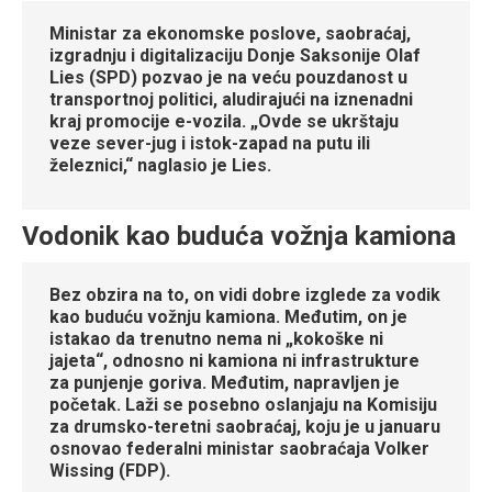
Ministar za ekonomske poslove, saobraćaj,
izgradnju i digitalizaciju Donje Saksonije Olaf
Lies (SPD) pozvao je na veću pouzdanost u
transportnoj politici, aludirajući na iznenadni
kraj promocije e-vozila. „Ovde se ukrštaju
veze sever-jug i istok-zapad na putu ili
železnici,“ naglasio je Lies.
Vodonik kao buduća vožnja kamiona
Bez obzira na to, on vidi dobre izglede za vodik
kao buduću vožnju kamiona. Međutim, on je
istakao da trenutno nema ni „kokoške ni
jajeta“, odnosno ni kamiona ni infrastrukture
za punjenje goriva. Međutim, napravljen je
početak. Laži se posebno oslanjaju na Komisiju
za drumsko-teretni saobraćaj, koju je u januaru
osnovao federalni ministar saobraćaja Volker
Wissing (FDP).