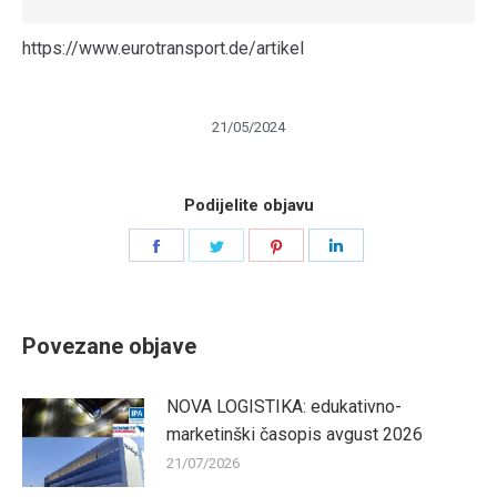
https://www.eurotransport.de/artikel
21/05/2024
Podijelite objavu
Share
Share
Share
Share
on
on
on
on
Facebook
Twitter
Pinterest
LinkedIn
Povezane objave
NOVA LOGISTIKA: edukativno-
marketinški časopis avgust 2026
21/07/2026