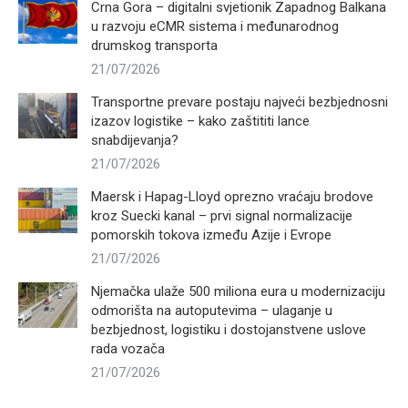
Crna Gora – digitalni svjetionik Zapadnog Balkana
u razvoju eCMR sistema i međunarodnog
drumskog transporta
21/07/2026
Transportne prevare postaju najveći bezbjednosni
izazov logistike – kako zaštititi lance
snabdijevanja?
21/07/2026
Maersk i Hapag-Lloyd oprezno vraćaju brodove
kroz Suecki kanal – prvi signal normalizacije
pomorskih tokova između Azije i Evrope
21/07/2026
Njemačka ulaže 500 miliona eura u modernizaciju
odmorišta na autoputevima – ulaganje u
bezbjednost, logistiku i dostojanstvene uslove
rada vozača
21/07/2026