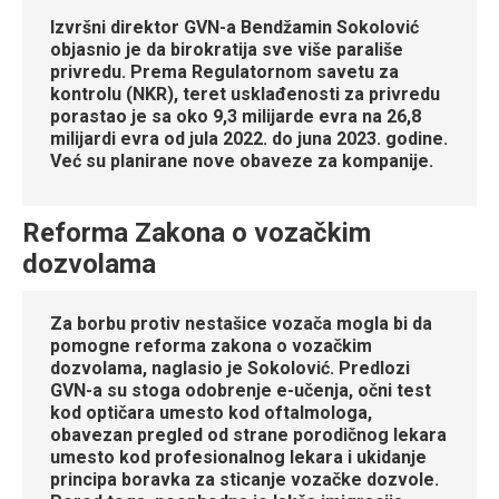
Izvršni direktor GVN-a Bendžamin Sokolović
objasnio je da birokratija sve više parališe
privredu. Prema Regulatornom savetu za
kontrolu (NKR), teret usklađenosti za privredu
porastao je sa oko 9,3 milijarde evra na 26,8
milijardi evra od jula 2022. do juna 2023. godine.
Već su planirane nove obaveze za kompanije.
Reforma Zakona o vozačkim
dozvolama
Za borbu protiv nestašice vozača mogla bi da
pomogne reforma zakona o vozačkim
dozvolama, naglasio je Sokolović. Predlozi
GVN-a su stoga odobrenje e-učenja, očni test
kod optičara umesto kod oftalmologa,
obavezan pregled od strane porodičnog lekara
umesto kod profesionalnog lekara i ukidanje
principa boravka za sticanje vozačke dozvole.