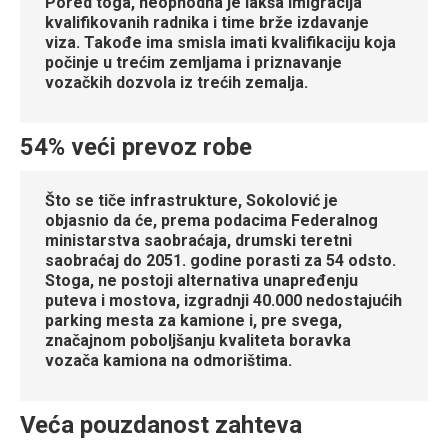
Pored toga, neophodna je lakša imigracija
kvalifikovanih radnika i time brže izdavanje
viza. Takođe ima smisla imati kvalifikaciju koja
počinje u trećim zemljama i priznavanje
vozačkih dozvola iz trećih zemalja.
54% veći prevoz robe
Što se tiče infrastrukture, Sokolović je
objasnio da će, prema podacima Federalnog
ministarstva saobraćaja, drumski teretni
saobraćaj do 2051. godine porasti za 54 odsto.
Stoga, ne postoji alternativa unapređenju
puteva i mostova, izgradnji 40.000 nedostajućih
parking mesta za kamione i, pre svega,
značajnom poboljšanju kvaliteta boravka
vozača kamiona na odmorištima.
Veća pouzdanost zahteva