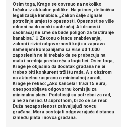
Osim toga, Krage se osvrnuo na nekoliko
točaka iz aktualne politike. Na primer, delimična
legalizacija kanabisa. „Zakon šalje signale
potrošnje umjesto opasnosti. Opasnost se više
odnosi na drumski saobraćaj. Ali drumski
saobraćaj ne sme da bude poligon za testiranje
kanabisa.“ U Zakonu o lancu snabdevanja,
zakoni i rizici odgovornosti koji su zapravo
namenjeni kompanijama sa više od 1.000
zaposlenih ne bi trebalo da se prebacuju na
mala i srednja preduzeća u logistici. Osim toga,
Krage je objasnio da dodatak građana ne bi
trebao biti konkurent tržištu rada. A s obzirom
na aktuelnu raspravu o minimalnoj zaradi,
Krage je rekao: „Ako kancelar traži 15 eura,
onesposobljava odgovornu komisiju za
minimalnu plaću. Podsticaji su potrebni za rad,
a ne za nerad. U suprotnom, brzo će se reći:
Duža nezaposlenost zahvaljujući novcu
građana. Mora postojati odgovarajuća distanca
između plata i novca građana.