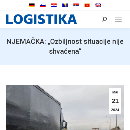
Search:
NJEMAČKA: „Ozbiljnost situacije nije
shvaćena“
Mai
21
2024