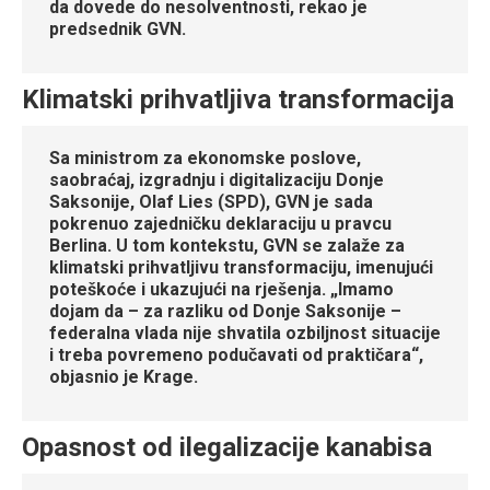
da dovede do nesolventnosti, rekao je
predsednik GVN.
Klimatski prihvatljiva transformacija
Sa ministrom za ekonomske poslove,
saobraćaj, izgradnju i digitalizaciju Donje
Saksonije, Olaf Lies (SPD), GVN je sada
pokrenuo zajedničku deklaraciju u pravcu
Berlina. U tom kontekstu, GVN se zalaže za
klimatski prihvatljivu transformaciju, imenujući
poteškoće i ukazujući na rješenja. „Imamo
dojam da – za razliku od Donje Saksonije –
federalna vlada nije shvatila ozbiljnost situacije
i treba povremeno podučavati od praktičara“,
objasnio je Krage.
Opasnost od ilegalizacije kanabisa