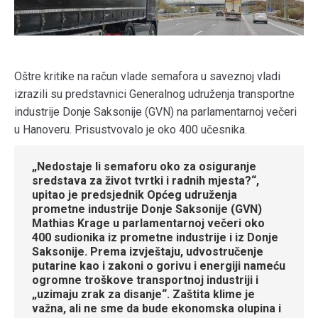
Oštre kritike na račun vlade semafora u saveznoj vladi
izrazili su predstavnici Generalnog udruženja transportne
industrije Donje Saksonije (GVN) na parlamentarnoj večeri
u Hanoveru. Prisustvovalo je oko 400 učesnika.
„Nedostaje li semaforu oko za osiguranje
sredstava za život tvrtki i radnih mjesta?“,
upitao je predsjednik Općeg udruženja
prometne industrije Donje Saksonije (GVN)
Mathias Krage u parlamentarnoj večeri oko
400 sudionika iz prometne industrije i iz Donje
Saksonije. Prema izvještaju, udvostručenje
putarine kao i zakoni o gorivu i energiji nameću
ogromne troškove transportnoj industriji i
„uzimaju zrak za disanje“. Zaštita klime je
važna, ali ne sme da bude ekonomska olupina i