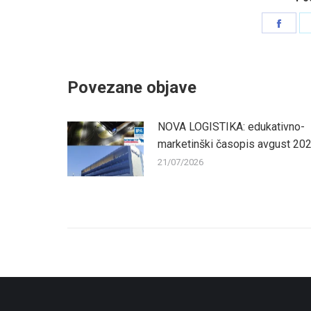
Shar
on
Face
Povezane objave
NOVA LOGISTIKA: edukativno-
marketinški časopis avgust 20
21/07/2026