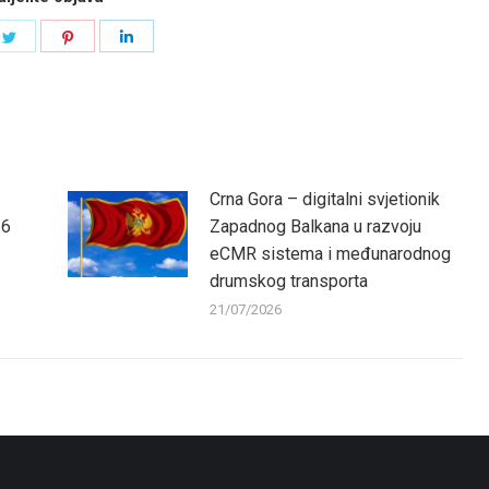
e
Share
Share
Share
on
on
on
book
Twitter
Pinterest
LinkedIn
Crna Gora – digitalni svjetionik
26
Zapadnog Balkana u razvoju
eCMR sistema i međunarodnog
drumskog transporta
21/07/2026