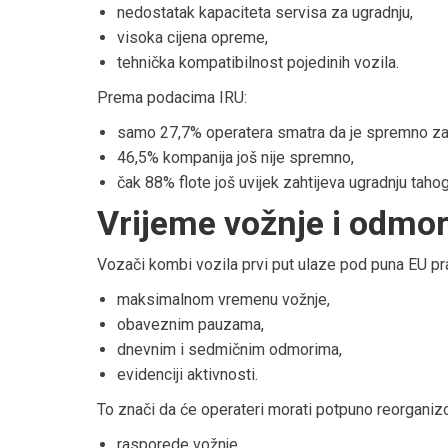
nedostatak kapaciteta servisa za ugradnju,
visoka cijena opreme,
tehnička kompatibilnost pojedinih vozila.
Prema podacima IRU:
samo 27,7% operatera smatra da je spremno za
46,5% kompanija još nije spremno,
čak 88% flote još uvijek zahtijeva ugradnju tahog
Vrijeme vožnje i odmo
Vozači kombi vozila prvi put ulaze pod puna EU pra
maksimalnom vremenu vožnje,
obaveznim pauzama,
dnevnim i sedmičnim odmorima,
evidenciji aktivnosti.
To znači da će operateri morati potpuno reorganizo
rasporede vožnje,