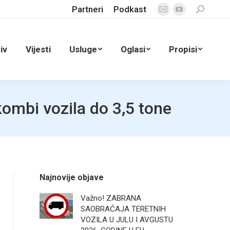
Partneri
Podkast
Search:
Mail
YouTube
page
page
opens
opens
iv
Vijesti
Usluge
Oglasi
Propisi
in
in
new
new
window
window
kombi vozila do 3,5 tone
Najnovije objave
Važno! ZABRANA
SAOBRAĆAJA TERETNIH
VOZILA U JULU I AVGUSTU