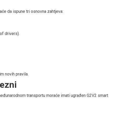
aće da ispune tri osnovna zahtjeva:
f drivers).
m novih pravila.
vezni
u međunarodnom transportu moraće imati ugrađen G2V2 smart