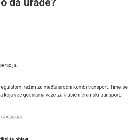
no da urade?
eracija.
i regulatorni režim za međunarodni kombi transport. Time se
ima koja već godinama važe za klasični drumski transport.
07/05/2026
ijelite objavu