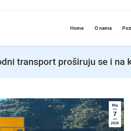
Home
O nama
Poz
ni transport proširuju se i na 
Maj
7
2026