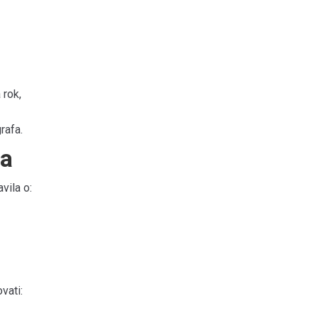
 rok,
rafa.
ra
vila o:
vati: