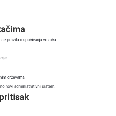
začima
 se pravila o upućivanju vozača.
cije,
enim državama.
o novi administrativni sistem.
pritisak