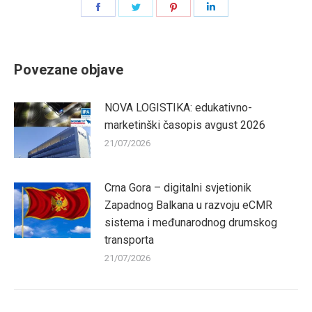
Share
Share
Share
Share
on
on
on
on
Facebook
Twitter
Pinterest
LinkedIn
Povezane objave
NOVA LOGISTIKA: edukativno-
marketinški časopis avgust 2026
21/07/2026
Crna Gora – digitalni svjetionik
Zapadnog Balkana u razvoju eCMR
sistema i međunarodnog drumskog
transporta
21/07/2026