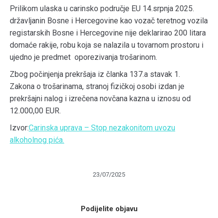
Prilikom ulaska u carinsko područje EU 14.srpnja 2025.
državljanin Bosne i Hercegovine kao vozač teretnog vozila
registarskih Bosne i Hercegovine nije deklarirao 200 litara
domaće rakije, robu koja se nalazila u tovarnom prostoru i
ujedno je predmet oporezivanja trošarinom.
Zbog počinjenja prekršaja iz članka 137.a stavak 1.
Zakona o trošarinama, stranoj fizičkoj osobi izdan je
prekršajni nalog i izrečena novčana kazna u iznosu od
12.000,00 EUR.
Izvor:
Carinska uprava – Stop nezakonitom uvozu
alkoholnog pića.
23/07/2025
Podijelite objavu