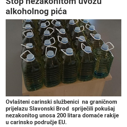
Stop nezakonitom uvozu
alkoholnog pića
Ovlašteni carinski službenici na graničnom
prijelazu Slavonski Brod spriječili pokušaj
nezakonitog unosa 200 litara domaće rakije
u carinsko područje EU.