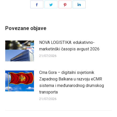
Share
Share
Share
Share
on
on
on
on
Facebook
Twitter
Pinterest
LinkedIn
Povezane objave
NOVA LOGISTIKA: edukativno-
marketinški časopis avgust 2026
21/07/2026
Crna Gora – digitalni svjetionik
Zapadnog Balkana u razvoju eCMR
sistema i međunarodnog drumskog
transporta
21/07/2026