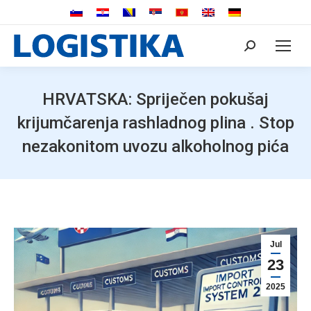
Search:
HRVATSKA: Spriječen pokušaj
krijumčarenja rashladnog plina . Stop
nezakonitom uvozu alkoholnog pića
Jul
23
2025