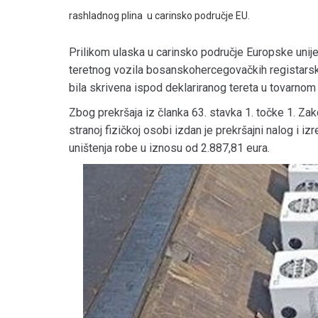
rashladnog plina u carinsko područje EU.
Prilikom ulaska u carinsko područje Europske unije
teretnog vozila bosanskohercegovačkih registarski
bila skrivena ispod deklariranog tereta u tovarnom 
Zbog prekršaja iz članka 63. stavka 1. točke 1. Z
stranoj fizičkoj osobi izdan je prekršajni nalog i 
uništenja robe u iznosu od 2.887,81 eura.