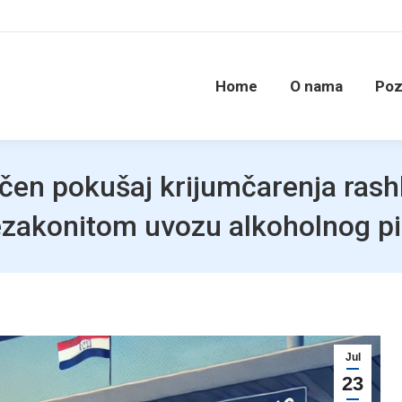
Home
O nama
Poz
en pokušaj krijumčarenja rashl
zakonitom uvozu alkoholnog p
Jul
23