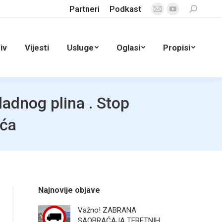
Partneri
Podkast
Search:
Mail
YouTube
page
page
opens
opens
iv
Vijesti
Usluge
Oglasi
Propisi
in
in
new
new
window
window
adnog plina . Stop
ića
Najnovije objave
Važno! ZABRANA
SAOBRAĆAJA TERETNIH