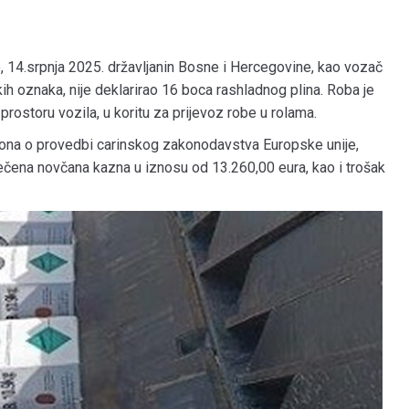
, 14.srpnja 2025. državljanin Bosne i Hercegovine, kao vozač
h oznaka, nije deklarirao 16 boca rashladnog plina. Roba je
prostoru vozila, u koritu za prijevoz robe u rolama.
akona o provedbi carinskog zakonodavstva Europske unije,
izrečena novčana kazna u iznosu od 13.260,00 eura, kao i trošak