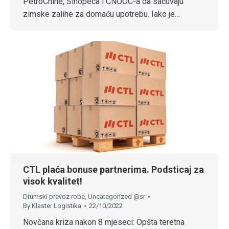
PetroChine, Sinopeca i CNOOC-a da sačuvaju
zimske zalihe za domaću upotrebu. Iako je…
CTL plaća bonuse partnerima. Podsticaj za
visok kvalitet!
Drumski prevoz robe
,
Uncategorized @sr
By
Klaster Logistika
22/10/2022
Novčana kriza nakon 8 mjeseci: Opšta teretna