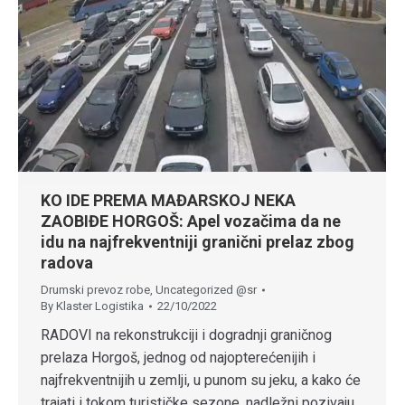
KO IDE PREMA MAĐARSKOJ NEKA
ZAOBIĐE HORGOŠ: Apel vozačima da ne
idu na najfrekventniji granični prelaz zbog
radova
Drumski prevoz robe
,
Uncategorized @sr
By
Klaster Logistika
22/10/2022
RADOVI na rekonstrukciji i dogradnji graničnog
prelaza Horgoš, jednog od najopterećenijih i
najfrekventnijih u zemlji, u punom su jeku, a kako će
trajati i tokom turističke sezone, nadležni pozivaju