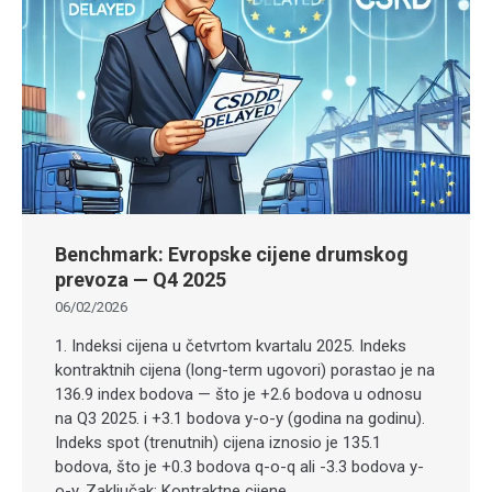
Benchmark: Evropske cijene drumskog
prevoza — Q4 2025
06/02/2026
1. Indeksi cijena u četvrtom kvartalu 2025. Indeks
kontraktnih cijena (long-term ugovori) porastao je na
136.9 index bodova — što je +2.6 bodova u odnosu
na Q3 2025. i +3.1 bodova y-o-y (godina na godinu).
Indeks spot (trenutnih) cijena iznosio je 135.1
bodova, što je +0.3 bodova q-o-q ali -3.3 bodova y-
o-y. Zaključak: Kontraktne cijene…