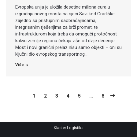
Evropska unija je uložila desetine miliona eura u
izgradnju novog mosta na rijeci Savi kod Gradiške,
zajedno sa pristupnim saobraćajnicama,
integrisanim rješenjima za brži promet, te
infrastrukturom koja treba da omogući protočnost
kakvu zemlje regiona čekaju više od dvije decenije.
Most i novi granični prelaz nisu samo objekti – oni su
ključni dio evropskog transportnog…
Više
1
2
3
4
5
…
8
Klaster Logistika