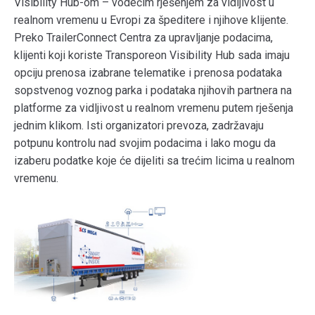
Visibility Hub-om – vodećim rješenjem za vidljivost u
realnom vremenu u Evropi za špeditere i njihove klijente.
Preko TrailerConnect Centra za upravljanje podacima,
klijenti koji koriste Transporeon Visibility Hub sada imaju
opciju prenosa izabrane telematike i prenosa podataka
sopstvenog voznog parka i podataka njihovih partnera na
platforme za vidljivost u realnom vremenu putem rješenja
jednim klikom. Isti organizatori prevoza, zadržavaju
potpunu kontrolu nad svojim podacima i lako mogu da
izaberu podatke koje će dijeliti sa trećim licima u realnom
vremenu.