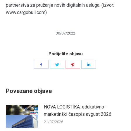
partnerstva za pružanje novih digitalnih usluga. (izvor:
www.cargobull.com)
30/07/2022
Podijelite objavu
Share
Share
Share
Share
on
on
on
on
Facebook
Twitter
Pinterest
LinkedIn
Povezane objave
NOVA LOGISTIKA: edukativno-
marketinški časopis avgust 2026
21/07/2026