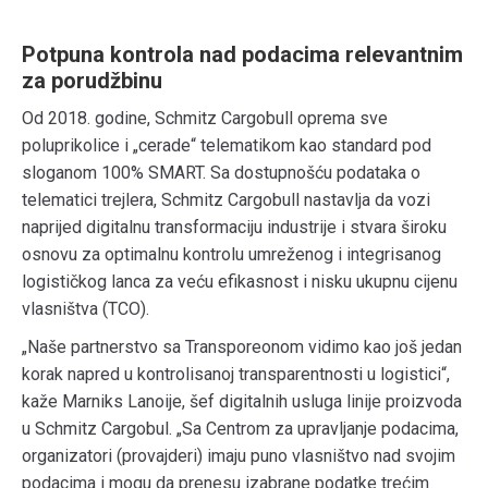
Potpuna kontrola nad podacima relevantnim
za porudžbinu
Od 2018. godine, Schmitz Cargobull oprema sve
poluprikolice i „cerade“ telematikom kao standard pod
sloganom 100% SMART. Sa dostupnošću podataka o
telematici trejlera, Schmitz Cargobull nastavlja da vozi
naprijed digitalnu transformaciju industrije i stvara široku
osnovu za optimalnu kontrolu umreženog i integrisanog
logističkog lanca za veću efikasnost i nisku ukupnu cijenu
vlasništva (TCO).
„Naše partnerstvo sa Transporeonom vidimo kao još jedan
korak napred u kontrolisanoj transparentnosti u logistici“,
kaže Marniks Lanoije, šef digitalnih usluga linije proizvoda
u Schmitz Cargobul. „Sa Centrom za upravljanje podacima,
organizatori (provajderi) imaju puno vlasništvo nad svojim
podacima i mogu da prenesu izabrane podatke trećim