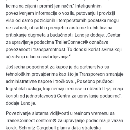
licima na ciljani i promišljen način.“ Inteligentnim
povezivanjem informacija o vozilu, putovanju i proviziji
više od samo pozicionih i temperaturnih podataka mogu
se izabrati, obraditi i prenijeti u sisteme trećih lica na
pritiskanje dugmeta u budućnosti. Lanoije dodaje: „Centar
za upravljanje podacima TrailerConnect® označava
povezanost i transparentnost. To donosi korist svima koji
učestvuju u lancu snabdijevanja.“
Još jedna pogodnost za kupce je da partnerstvo sa
tehnološkim provajderima kao što je Transporeon smanjuje
administrativne napore i troškove. „Posebno pružaoci
logističkih usluga, koji nemaju resurse u oblasti IT-ja, imaju
koristi od jednostavnosti Centra za upravljanje podacima“,
dodaje Lanoije.
Povezivanje sistema vidljivosti u realnom vremenu sa
TrailerConnect centrom® za upravljanje podacima je važan
korak. Schmitz Cargobull planira dalja strateška