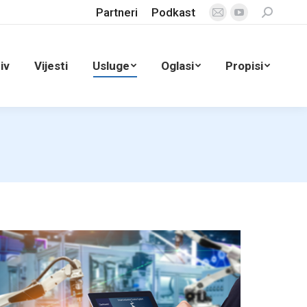
Partneri
Podkast
Search:
Mail
YouTube
page
page
opens
opens
iv
Vijesti
Usluge
Oglasi
Propisi
in
in
new
new
window
window