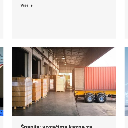
Više
Španija: vozačima kazne za