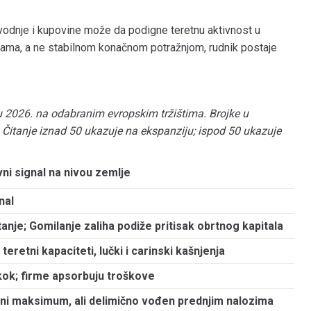
izvodnje i kupovine može da podigne teretnu aktivnost u
hama, a ne stabilnom konačnom potražnjom, rudnik postaje
u 2026. na odabranim evropskim tržištima. Brojke u
itanje iznad 50 ukazuje na ekspanziju; ispod 50 ukazuje
vni signal na nivou zemlje
nal
tanje; Gomilanje zaliha podiže pritisak obrtnog kapitala
i teretni kapaciteti, lučki i carinski kašnjenja
ok; firme apsorbuju troškove
i maksimum, ali delimično vođen prednjim nalozima