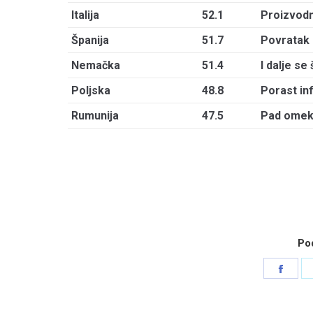
Italija
52.1
Proizvodn
Španija
51.7
Povratak u
Nemačka
51.4
I dalje se 
Poljska
48.8
Porast in
Rumunija
47.5
Pad omekš
Pod
Shar
on
Face