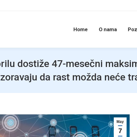
Home
O nama
Poz
prilu dostiže 47-mesečni maksim
zoravaju da rast možda neće tra
May
7