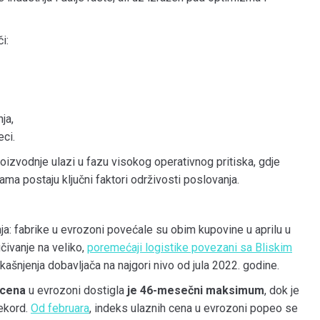
i:
ja,
eci.
roizvodnje ulazi u fazu visokog operativnog pritiska, gdje
ihama postaju ključni faktori održivosti poslovanja.
nja: fabrike u evrozoni povećale su obim kupovine u aprilu u
čivanje na veliko,
poremećaji logistike povezani sa Bliskim
kašnjenja dobavljača na najgori nivo od jula 2022. godine.
h cena
u evrozoni dostigla
je 46-mesečni maksimum
, dok je
rekord.
Od februara
, indeks ulaznih cena u evrozoni popeo se