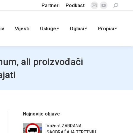
Partneri
Podkast
Search:
Mail
YouTube
page
page
opens
opens
iv
Vijesti
Usluge
Oglasi
Propisi
in
in
new
new
window
window
um, ali proizvođači
jati
Najnovije objave
Važno! ZABRANA
SAOBRAĆAJA TERETNIH