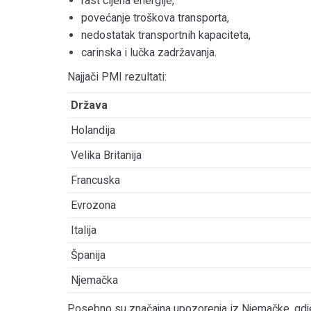
rast cijena energije,
povećanje troškova transporta,
nedostatak transportnih kapaciteta,
carinska i lučka zadržavanja.
Najjači PMI rezultati:
Država
Holandija
Velika Britanija
Francuska
Evrozona
Italija
Španija
Njemačka
Posebno su značajna upozorenja iz Njemačke, gdje i