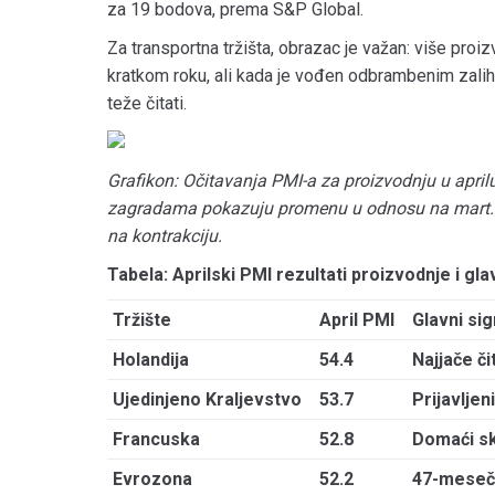
za 19 bodova, prema S&P Global.
Za transportna tržišta, obrazac je važan: više pro
kratkom roku, ali kada je vođen odbrambenim zali
teže čitati.
Grafikon: Očitavanja PMI-a za proizvodnju u april
zagradama pokazuju promenu u odnosu na mart. Č
na kontrakciju.
Tabela: Aprilski PMI rezultati proizvodnje i gla
Tržište
April PMI
Glavni sig
Holandija
54.4
Najjače či
Ujedinjeno Kraljevstvo
53.7
Prijavljen
Francuska
52.8
Domaći sk
Evrozona
52.2
47-mesečn