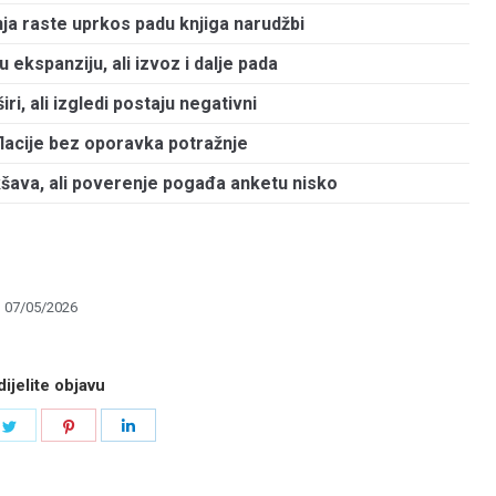
ja raste uprkos padu knjiga narudžbi
 ekspanziju, ali izvoz i dalje pada
širi, ali izgledi postaju negativni
flacije bez oporavka potražnje
ava, ali poverenje pogađa anketu nisko
07/05/2026
ijelite objavu
e
Share
Share
Share
on
on
on
book
Twitter
Pinterest
LinkedIn