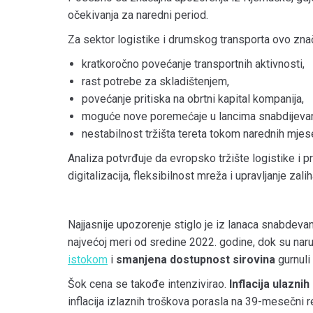
očekivanja za naredni period.
Za sektor logistike i drumskog transporta ovo znač
kratkoročno povećanje transportnih aktivnosti,
rast potrebe za skladištenjem,
povećanje pritiska na obrtni kapital kompanija,
moguće nove poremećaje u lancima snabdijevan
nestabilnost tržišta tereta tokom narednih mjes
Analiza potvrđuje da evropsko tržište logistike i p
digitalizacija, fleksibilnost mreža i upravljanje zal
Najjasnije upozorenje stiglo je iz lanaca snabdeva
najvećoj meri od sredine 2022. godine, dok su naru
istokom
i
smanjena dostupnost sirovina
gurnuli 
Šok cena se takođe intenzivirao.
Inflacija ulazni
inflacija izlaznih troškova porasla na 39-mesečni 