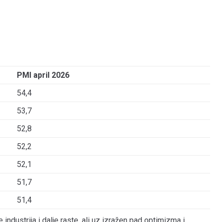
PMI april 2026
54,4
53,7
52,8
52,2
52,1
51,7
51,4
ndustrija i dalje raste, ali uz izražen pad optimizma i