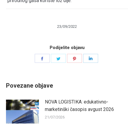
prirodnog gasa koriste lož ulje.
23/09/2022
Podijelite objavu
Share
Share
Share
Share
on
on
on
on
Facebook
Twitter
Pinterest
LinkedIn
Povezane objave
NOVA LOGISTIKA: edukativno-
marketinški časopis avgust 2026
21/07/2026