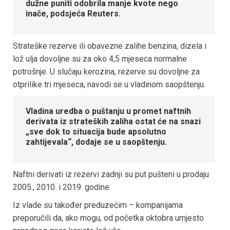
dužne puniti odobrila manje kvote nego
inače, podsjeća Reuters.
Strateške rezerve ili obavezne zalihe benzina, dizela i
lož ulja dovoljne su za oko 4,5 mjeseca normalne
potrošnje. U slučaju kerozina, rezerve su dovoljne za
otprilike tri mjeseca, navodi se u vladinom saopštenju.
Vladina uredba o puštanju u promet naftnih
derivata iz strateških zaliha ostat će na snazi
„sve dok to situacija bude apsolutno
zahtijevala“, dodaje se u saopštenju.
Naftni derivati iz rezervi zadnji su put pušteni u prodaju
2005., 2010. i 2019. godine.
Iz vlade su također preduzećim – kompanijama
preporučili da, ako mogu, od početka oktobra umjesto