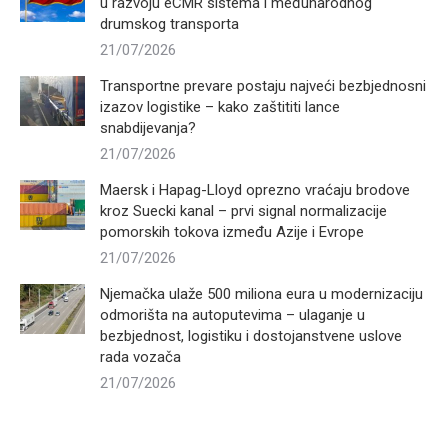
u razvoju eCMR sistema i međunarodnog
drumskog transporta
21/07/2026
Transportne prevare postaju najveći bezbjednosni
izazov logistike – kako zaštititi lance
snabdijevanja?
21/07/2026
Maersk i Hapag-Lloyd oprezno vraćaju brodove
kroz Suecki kanal – prvi signal normalizacije
pomorskih tokova između Azije i Evrope
21/07/2026
Njemačka ulaže 500 miliona eura u modernizaciju
odmorišta na autoputevima – ulaganje u
bezbjednost, logistiku i dostojanstvene uslove
rada vozača
21/07/2026