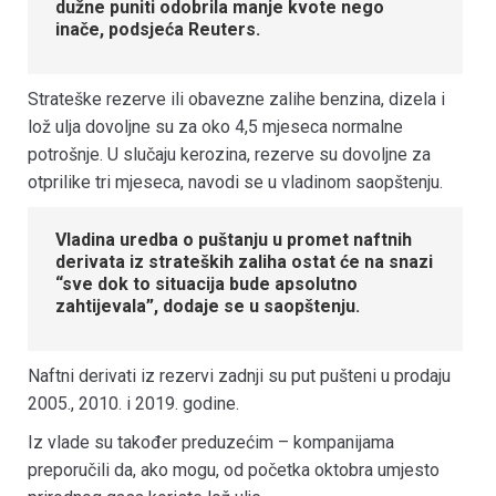
dužne puniti odobrila manje kvote nego
inače, podsjeća Reuters.
Strateške rezerve ili obavezne zalihe benzina, dizela i
lož ulja dovoljne su za oko 4,5 mjeseca normalne
potrošnje. U slučaju kerozina, rezerve su dovoljne za
otprilike tri mjeseca, navodi se u vladinom saopštenju.
Vladina uredba o puštanju u promet naftnih
derivata iz strateških zaliha ostat će na snazi
“sve dok to situacija bude apsolutno
zahtijevala”, dodaje se u saopštenju.
Naftni derivati iz rezervi zadnji su put pušteni u prodaju
2005., 2010. i 2019. godine.
Iz vlade su također preduzećim – kompanijama
preporučili da, ako mogu, od početka oktobra umjesto