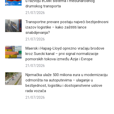
u razvoju eCMR sistema i međunarodnog
drumskog transporta
21/07/2026
Transportne prevare postaju najveći bezbjednosni
izazov logistike – kako zaštititi lance
snabdijevanja?
21/07/2026
Maersk i Hapag-Lloyd oprezno vraćaju brodove
kroz Suecki kanal – prvi signal normalizacije
pomorskih tokova između Azije i Evrope
21/07/2026
Njemačka ulaže 500 miliona eura u modernizaciju
odmorišta na autoputevima – ulaganje u
bezbjednost, logistiku i dostojanstvene uslove
rada vozača
21/07/2026