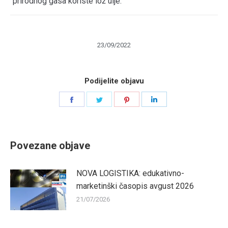
prirodnog gasa koriste lož ulje.
23/09/2022
Podijelite objavu
Share
Share
Share
Share
on
on
on
on
Facebook
Twitter
Pinterest
LinkedIn
Povezane objave
NOVA LOGISTIKA: edukativno-
marketinški časopis avgust 2026
21/07/2026