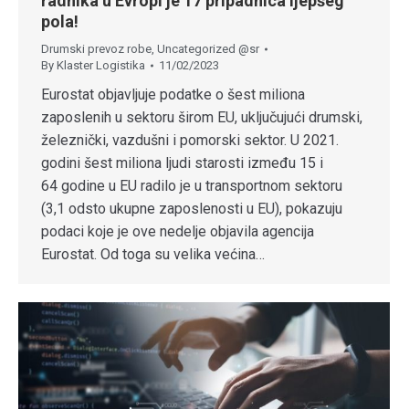
radnika u Evropi je 17 pripadnica ljepšeg
pola!
Drumski prevoz robe
,
Uncategorized @sr
By
Klaster Logistika
11/02/2023
Eurostat objavljuje podatke o šest miliona
zaposlenih u sektoru širom EU, uključujući drumski,
železnički, vazdušni i pomorski sektor. U 2021.
godini šest miliona ljudi starosti između 15 i
64 godine u EU radilo je u transportnom sektoru
(3,1 odsto ukupne zaposlenosti u EU), pokazuju
podaci koje je ove nedelje objavila agencija
Eurostat. Od toga su velika većina…