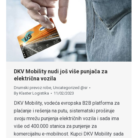
DKV Mobility nudi još više punjača za
električna vozila
Drumski prevoz robe
,
Uncategorized @sr
By
Klaster Logistika
11/02/2023
DKV Mobility, vodeća evropska B2B platforma za
plaćanje i rešenja na putu, sistematski proširuje
svoju mrežu punjenja električnih vozila i sada ima
više od 400.000 stanica za punjenje za
komercijalnu e-mobilnost. Kupci DKV Mobility sada