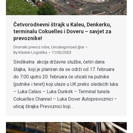
Četvorodnevni štrajk u Kaleu, Denkerku,
terminalu Cokuelles i Doveru – savjet za
prevoznike!
Drumski prevoz robe
,
Uncategorized @sr
By
Klaster Logistika
11/02/2023
Sindikalna akcija državne službe, četiri dana
štajka, koji je planiran da se održi od 17. februara
do 7:00 ujutro 20. februara će uticati na putnike
(putnike i teret) koji ulaze u UK preko sledećih luka:
– Luka Calais – Luka Dunkirk – Terminal tunela
Cokuelles Channel – Luka Dover Autoprevoznici –
uticaj štrajka Prevoznici koji…