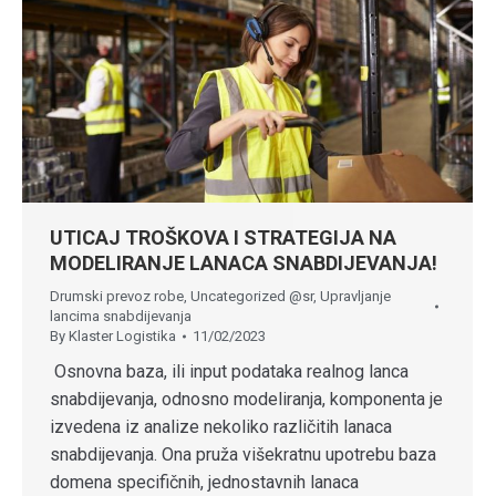
UTICAJ TROŠKOVA I STRATEGIJA NA
MODELIRANJE LANACA SNABDIJEVANJA!
Drumski prevoz robe
,
Uncategorized @sr
,
Upravljanje
lancima snabdijevanja
By
Klaster Logistika
11/02/2023
Osnovna baza, ili input podataka realnog lanca
snabdijevanja, odnosno modeliranja, komponenta je
izvedena iz analize nekoliko različitih lanaca
snabdijevanja. Ona pruža višekratnu upotrebu baza
domena specifičnih, jednostavnih lanaca