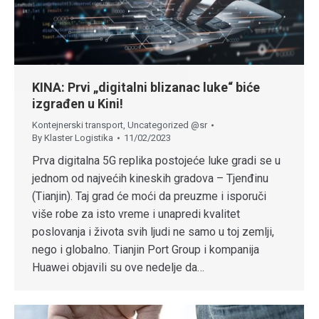
KINA: Prvi „digitalni blizanac luke“ biće
izgrađen u Kini!
Kontejnerski transport
,
Uncategorized @sr
By
Klaster Logistika
11/02/2023
Prva digitalna 5G replika postojeće luke gradi se u
jednom od najvećih kineskih gradova – Tjenđinu
(Tianjin). Taj grad će moći da preuzme i isporuči
više robe za isto vreme i unapredi kvalitet
poslovanja i života svih ljudi ne samo u toj zemlji,
nego i globalno. Tianjin Port Group i kompanija
Huawei objavili su ove nedelje da…