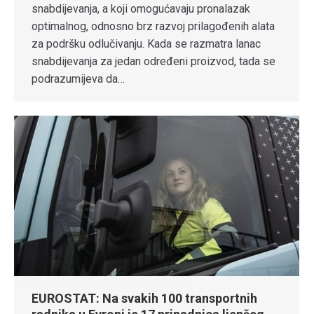
snabdijevanja, a koji omogućavaju pronalazak
optimalnog, odnosno brz razvoj prilagođenih alata
za podršku odlučivanju. Kada se razmatra lanac
snabdijevanja za jedan određeni proizvod, tada se
podrazumijeva da…
EUROSTAT: Na svakih 100 transportnih