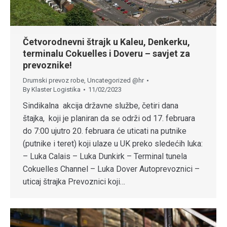
Četvorodnevni štrajk u Kaleu, Denkerku,
terminalu Cokuelles i Doveru – savjet za
prevoznike!
Drumski prevoz robe
,
Uncategorized @hr
By
Klaster Logistika
11/02/2023
Sindikalna akcija državne službe, četiri dana
štajka, koji je planiran da se održi od 17. februara
do 7:00 ujutro 20. februara će uticati na putnike
(putnike i teret) koji ulaze u UK preko sledećih luka:
– Luka Calais – Luka Dunkirk – Terminal tunela
Cokuelles Channel – Luka Dover Autoprevoznici –
uticaj štrajka Prevoznici koji…