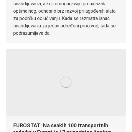
snabdijevanja, a koji omogućavaju pronalazak
optimalnog, odnosno brz razvoj prilagođenih alata
za podršku odlučivanju. Kada se razmatra lanac
snabdijevanja za jedan određeni proizvod, tada se
podrazumijeva da…
EUROSTAT: Na svakih 100 transportnih