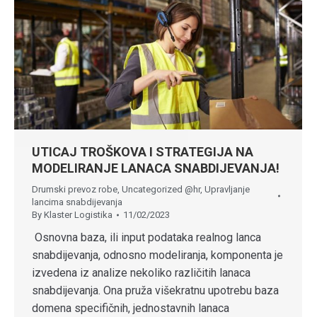
UTICAJ TROŠKOVA I STRATEGIJA NA
MODELIRANJE LANACA SNABDIJEVANJA!
Drumski prevoz robe
,
Uncategorized @hr
,
Upravljanje
lancima snabdijevanja
By
Klaster Logistika
11/02/2023
Osnovna baza, ili input podataka realnog lanca
snabdijevanja, odnosno modeliranja, komponenta je
izvedena iz analize nekoliko različitih lanaca
snabdijevanja. Ona pruža višekratnu upotrebu baza
domena specifičnih, jednostavnih lanaca