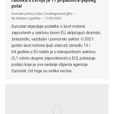
radnika u Evropi je 17 pripadnica ljepšeg
pola!
Drumski prevoz robe
,
Uncategorized @hr
By
Klaster Logistika
11/02/2023
Eurostat objavljuje podatke o šest miliona
zaposlenih u sektoru širom EU, uključujući drumski,
železnički, vazdušni i pomorski sektor. U 2021.
godini šest miliona ljudi starosti između 15 i
64 godine u EU radilo je u transportnom sektoru
(3,1 odsto ukupne zaposlenosti u EU), pokazuju
podaci koje je ove nedelje objavila agencija
Eurostat. Od toga su velika većina…