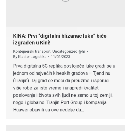
KINA: Prvi “digitalni blizanac luke” biće
izgrađen u Kini!
Kontejnerski transport
,
Uncategorized @hr
By
Klaster Logistika
11/02/2023
Prva digitalna 5G replika postojeće luke gradi se u
jednom od najvećih kineskih gradova – Tjenđinu
(Tianjin). Taj grad će moći da preuzme i isporuči
više robe za isto vreme i unapredi kvalitet
poslovanja i života svih ljudi ne samo u toj zemlji,
nego i globalno. Tianjin Port Group i kompanija
Huawei objavili su ove nedelje da…