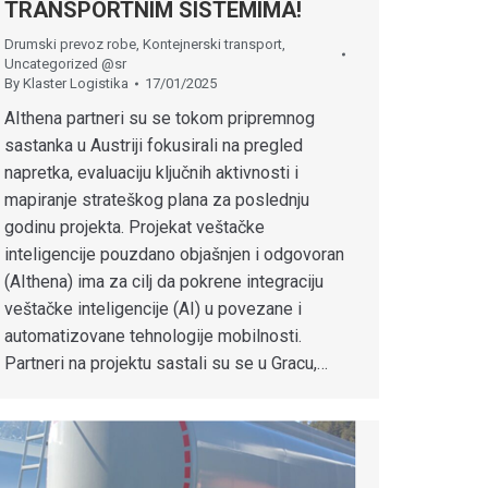
TRANSPORTNIM SISTEMIMA!
Drumski prevoz robe
,
Kontejnerski transport
,
Uncategorized @sr
By
Klaster Logistika
17/01/2025
AIthena partneri su se tokom pripremnog
sastanka u Austriji fokusirali na pregled
napretka, evaluaciju ključnih aktivnosti i
mapiranje strateškog plana za poslednju
godinu projekta. Projekat veštačke
inteligencije pouzdano objašnjen i odgovoran
(AIthena) ima za cilj da pokrene integraciju
veštačke inteligencije (AI) u povezane i
automatizovane tehnologije mobilnosti.
Partneri na projektu sastali su se u Gracu,…