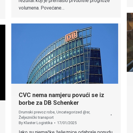
rezultat koji je premašio prvobitne prognoze
volumena. Povećane…
CVC nema namjeru povući se iz
borbe za DB Schenker
Drumski prevoz robe
,
Uncategorized @sr
,
Željeznički transport
By
Klaster Logistika
17/01/2025
Iako su njemačke željeznice odabrale ponudu