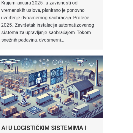
Krajem januara 2025., u zavisnosti od
vremenskih uslova, planirano je ponovno
uvođenje dvosmernog saobraćaja. Proleće
2025.: Završetak instalacije automatizovanog
sistema za upravljanje saobraćajem. Tokom
snežnih padavina, dvosmerni…
AI U LOGISTIČKIM SISTEMIMA I