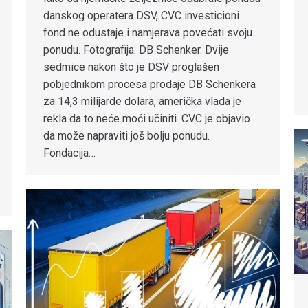
danskog operatera DSV, CVC investicioni
fond ne odustaje i namjerava povećati svoju
ponudu. Fotografija: DB Schenker. Dvije
sedmice nakon što je DSV proglašen
pobjednikom procesa prodaje DB Schenkera
za 14,3 milijarde dolara, američka vlada je
rekla da to neće moći učiniti. CVC je objavio
da može napraviti još bolju ponudu.
Fondacija…