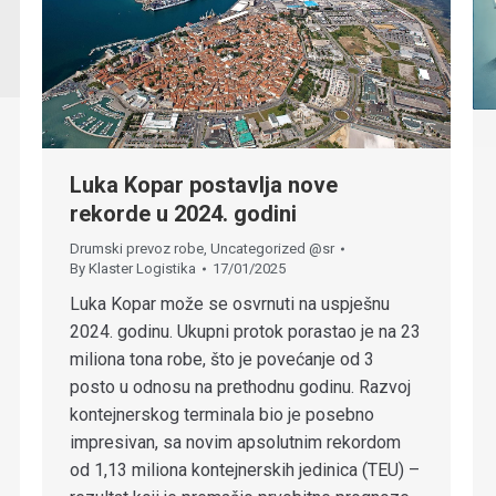
Luka Kopar postavlja nove
rekorde u 2024. godini
Drumski prevoz robe
,
Uncategorized @sr
By
Klaster Logistika
17/01/2025
Luka Kopar može se osvrnuti na uspješnu
2024. godinu. Ukupni protok porastao je na 23
miliona tona robe, što je povećanje od 3
posto u odnosu na prethodnu godinu. Razvoj
kontejnerskog terminala bio je posebno
impresivan, sa novim apsolutnim rekordom
od 1,13 miliona kontejnerskih jedinica (TEU) –