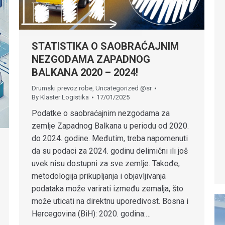
STATISTIKA O SAOBRAĆAJNIM
NEZGODAMA ZAPADNOG
BALKANA 2020 – 2024!
Drumski prevoz robe
,
Uncategorized @sr
By
Klaster Logistika
17/01/2025
Podatke o saobraćajnim nezgodama za
zemlje Zapadnog Balkana u periodu od 2020.
do 2024. godine. Međutim, treba napomenuti
da su podaci za 2024. godinu delimični ili još
uvek nisu dostupni za sve zemlje. Takođe,
metodologija prikupljanja i objavljivanja
podataka može varirati između zemalja, što
može uticati na direktnu uporedivost. Bosna i
Hercegovina (BiH): 2020. godina:…