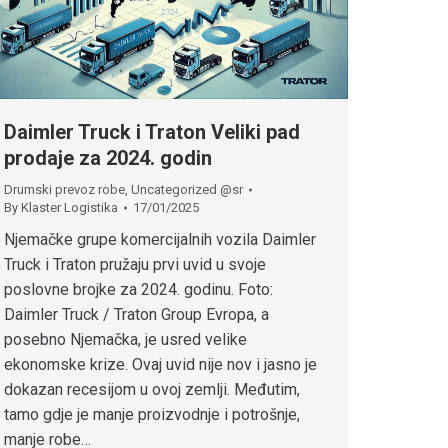
Daimler Truck i Traton Veliki pad
prodaje za 2024. godin
Drumski prevoz robe
,
Uncategorized @sr
By
Klaster Logistika
17/01/2025
Njemačke grupe komercijalnih vozila Daimler
Truck i Traton pružaju prvi uvid u svoje
poslovne brojke za 2024. godinu. Foto:
Daimler Truck / Traton Group Evropa, a
posebno Njemačka, je usred velike
ekonomske krize. Ovaj uvid nije nov i jasno je
dokazan recesijom u ovoj zemlji. Međutim,
tamo gdje je manje proizvodnje i potrošnje,
manje robe…