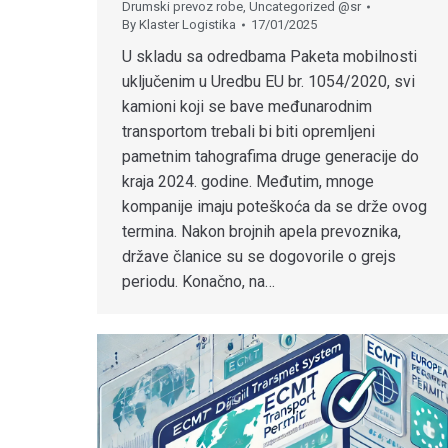
Drumski prevoz robe
,
Uncategorized @sr
By
Klaster Logistika
17/01/2025
U skladu sa odredbama Paketa mobilnosti
uključenim u Uredbu EU br. 1054/2020, svi
kamioni koji se bave međunarodnim
transportom trebali bi biti opremljeni
pametnim tahografima druge generacije do
kraja 2024. godine. Međutim, mnoge
kompanije imaju poteškoća da se drže ovog
termina. Nakon brojnih apela prevoznika,
države članice su se dogovorile o grejs
periodu. Konačno, na…