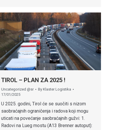
TIROL – PLAN ZA 2025 !
Uncategorized @sr
By
Klaster Logistika
17/01/2025
U 2025. godini, Tirol će se suočiti s nizom
saobraćajnih ograničenja i radova koji mogu
uticati na povećanje saobraćajnih gužvi: 1.
Radovi na Lueg mostu (A13 Brenner autoput):