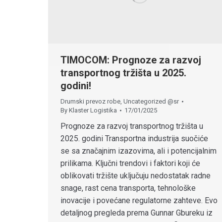
TIMOCOM: Prognoze za razvoj
transportnog tržišta u 2025.
godini!
Drumski prevoz robe
,
Uncategorized @sr
By
Klaster Logistika
17/01/2025
Prognoze za razvoj transportnog tržišta u
2025. godini Transportna industrija suočiće
se sa značajnim izazovima, ali i potencijalnim
prilikama. Ključni trendovi i faktori koji će
oblikovati tržište uključuju nedostatak radne
snage, rast cena transporta, tehnološke
inovacije i povećane regulatorne zahteve. Evo
detaljnog pregleda prema Gunnar Gbureku iz