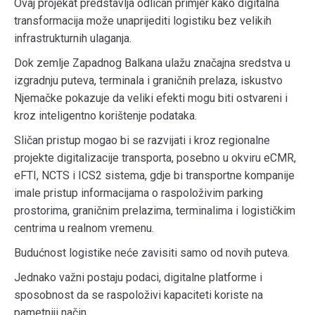
Ovaj projekat predstavlja odličan primjer kako digitalna
transformacija može unaprijediti logistiku bez velikih
infrastrukturnih ulaganja.
Dok zemlje Zapadnog Balkana ulažu značajna sredstva u
izgradnju puteva, terminala i graničnih prelaza, iskustvo
Njemačke pokazuje da veliki efekti mogu biti ostvareni i
kroz inteligentno korištenje podataka.
Sličan pristup mogao bi se razvijati i kroz regionalne
projekte digitalizacije transporta, posebno u okviru eCMR,
eFTI, NCTS i ICS2 sistema, gdje bi transportne kompanije
imale pristup informacijama o raspoloživim parking
prostorima, graničnim prelazima, terminalima i logističkim
centrima u realnom vremenu.
Budućnost logistike neće zavisiti samo od novih puteva.
Jednako važni postaju podaci, digitalne platforme i
sposobnost da se raspoloživi kapaciteti koriste na
pametniji način.