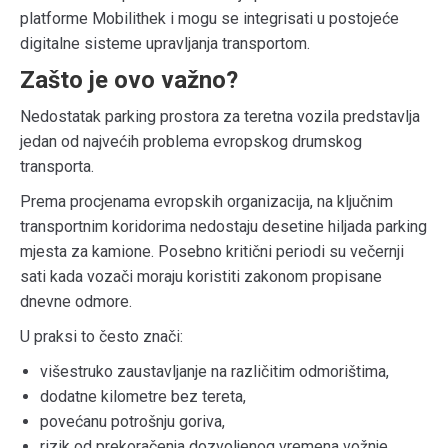
platforme Mobilithek i mogu se integrisati u postojeće
digitalne sisteme upravljanja transportom.
Zašto je ovo važno?
Nedostatak parking prostora za teretna vozila predstavlja
jedan od najvećih problema evropskog drumskog
transporta.
Prema procjenama evropskih organizacija, na ključnim
transportnim koridorima nedostaju desetine hiljada parking
mjesta za kamione. Posebno kritični periodi su večernji
sati kada vozači moraju koristiti zakonom propisane
dnevne odmore.
U praksi to često znači:
višestruko zaustavljanje na različitim odmorištima,
dodatne kilometre bez tereta,
povećanu potrošnju goriva,
rizik od prekoračenja dozvoljenog vremena vožnje,