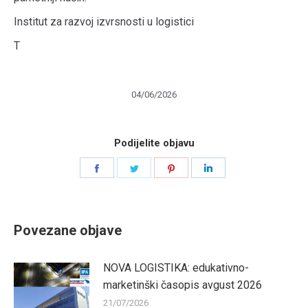
Institut za razvoj izvrsnosti u logistici
T
04/06/2026
Podijelite objavu
Share
Share
Share
Share
on
on
on
on
Facebook
Twitter
Pinterest
LinkedIn
Povezane objave
NOVA LOGISTIKA: edukativno-
marketinški časopis avgust 2026
21/07/2026