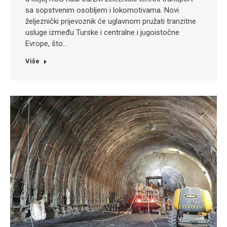
sa sopstvenim osobljem i lokomotivama. Novi
željeznički prijevoznik će uglavnom pružati tranzitne
usluge između Turske i centralne i jugoistočne
Evrope, što…
Više