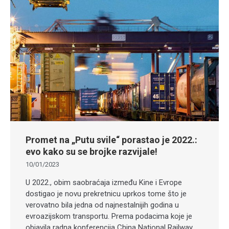
Promet na „Putu svile“ porastao je 2022.:
evo kako su se brojke razvijale!
10/01/2023
U 2022., obim saobraćaja između Kine i Evrope
dostigao je novu prekretnicu uprkos tome što je
verovatno bila jedna od najnestalnijih godina u
evroazijskom transportu. Prema podacima koje je
objavila radna konferencija China National Railway