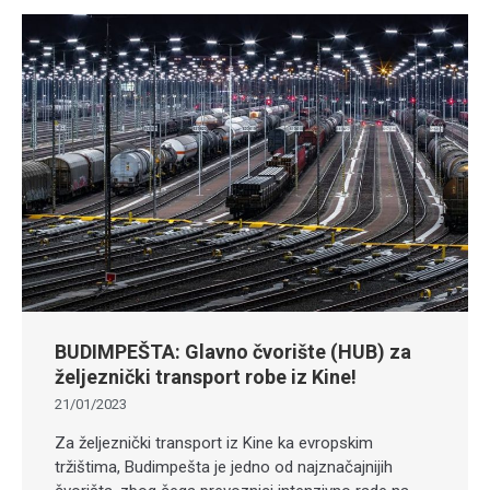
BUDIMPEŠTA: Glavno čvorište (HUB) za
željeznički transport robe iz Kine!
21/01/2023
Za željeznički transport iz Kine ka evropskim
tržištima, Budimpešta je jedno od najznačajnijih