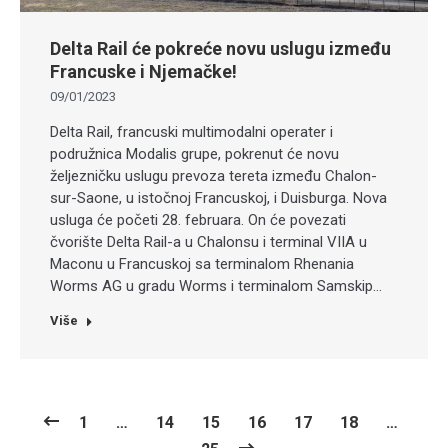
Delta Rail će pokreće novu uslugu između
Francuske i Njemačke!
09/01/2023
Delta Rail, francuski multimodalni operater i
podružnica Modalis grupe, pokrenut će novu
željezničku uslugu prevoza tereta između Chalon-
sur-Saone, u istočnoj Francuskoj, i Duisburga. Nova
usluga će početi 28. februara. On će povezati
čvorište Delta Rail-a u Chalonsu i terminal VIIA u
Maconu u Francuskoj sa terminalom Rhenania
Worms AG u gradu Worms i terminalom Samskip…
Više
1
…
14
15
16
17
18
…