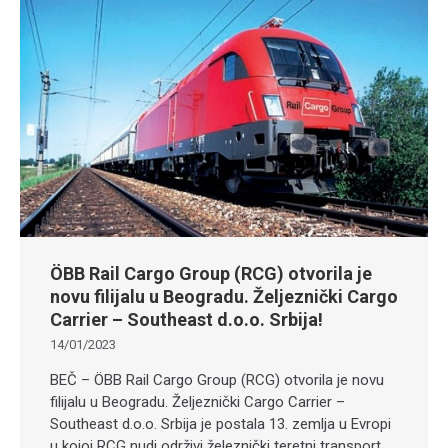
ÖBB Rail Cargo Group (RCG) otvorila je
novu filijalu u Beogradu. Željeznički Cargo
Carrier – Southeast d.o.o. Srbija!
14/01/2023
BEČ – ÖBB Rail Cargo Group (RCG) otvorila je novu
filijalu u Beogradu. Željeznički Cargo Carrier –
Southeast d.o.o. Srbija je postala 13. zemlja u Evropi
u kojoj RCG nudi održivi železnički teretni transport