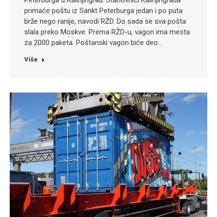
Peterburga u Kalinjingrad. Stanovnici Kalinjingrada
primaće poštu iz Sankt Peterburga jedan i po puta
brže nego ranije, navodi RŽD. Do sada se sva pošta
slala preko Moskve. Prema RŽD-u, vagon ima mesta
za 2000 paketa. Poštanski vagon biće deo…
Više