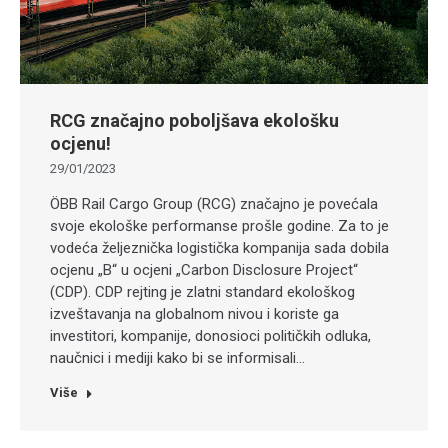
RCG značajno poboljšava ekološku
ocjenu!
29/01/2023
ÖBB Rail Cargo Group (RCG) značajno je povećala
svoje ekološke performanse prošle godine. Za to je
vodeća željeznička logistička kompanija sada dobila
ocjenu „B“ u ocjeni „Carbon Disclosure Project“
(CDP). CDP rejting je zlatni standard ekološkog
izveštavanja na globalnom nivou i koriste ga
investitori, kompanije, donosioci političkih odluka,
naučnici i mediji kako bi se informisali…
Više