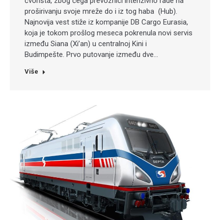
čvorišta, zbog čega prevoznici intenzivno rade na
proširivanju svoje mreže do i iz tog haba (Hub).
Najnovija vest stiže iz kompanije DB Cargo Eurasia,
koja je tokom prošlog meseca pokrenula novi servis
između Siana (Xi’an) u centralnoj Kini i
Budimpešte. Prvo putovanje između dve…
Više