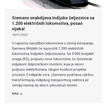
Siemens snabdijeva Indijske željeznice sa
1.200 električnih lokomotiva, posao
vijeka!
18/01/2023
U najvećoj narudžbini lokomotiva u istoriji kompanije,
Siemens Mobiliti će isporučiti 1.200 električnih
lokomotiva Indijskim željeznicama. Sa 9.000 konjskih
snaga (KS), potpuno nove lokomotive će dominirati
indijskom željezničkom mrežom, koja je skoro
potpuno elektrificirana. Ukupni troškovi projekta
iznosiće 3 milijarde evra. „Siemens podržava održivu
transformaciju indijskog transportnog sektora jer
zemlja nastoji da skoro udvostruči teretni…
Više