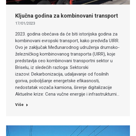
Ključna godina za kombinovani transport
17/01/2023
2023. godina obećava da će biti istorijska godina za
kombinovani evropski transport, kako predviđa UIRR.
Ovo je zaključak Međunarodnog udruženja drumsko-
železničkog kombinovanog transporta (UIRR), koje
predstavlja ceo kombinovani transportni sektor u
Briselu, iz sledećih razloga: Sektorski
izazovi: Dekarbonizacija, udaljavanje od fosilnih
goriva, poboljšanje energetske efikasnosti,
nedostatak vozača kamiona, širenje digitalizacije
Aktuelne krize: Cena vučne energije i infrastrukturni…
Više