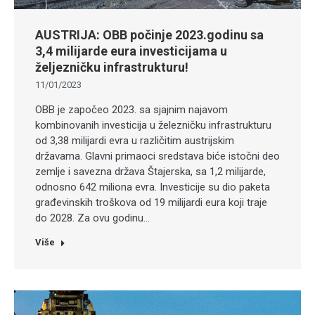
AUSTRIJA: OBB počinje 2023.godinu sa
3,4 milijarde eura investicijama u
željezničku infrastrukturu!
11/01/2023
OBB je započeo 2023. sa sjajnim najavom
kombinovanih investicija u železničku infrastrukturu
od 3,38 milijardi evra u različitim austrijskim
državama. Glavni primaoci sredstava biće istočni deo
zemlje i savezna država Štajerska, sa 1,2 milijarde,
odnosno 642 miliona evra. Investicije su dio paketa
građevinskih troškova od 19 milijardi eura koji traje
do 2028. Za ovu godinu…
Više