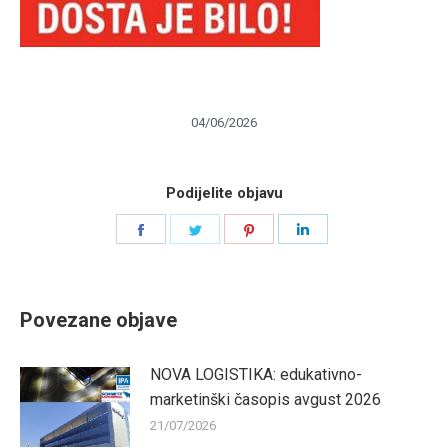
04/06/2026
Podijelite objavu
Share
Share
Share
Share
on
on
on
on
Facebook
Twitter
Pinterest
LinkedIn
Povezane objave
NOVA LOGISTIKA: edukativno-
marketinški časopis avgust 2026
21/07/2026