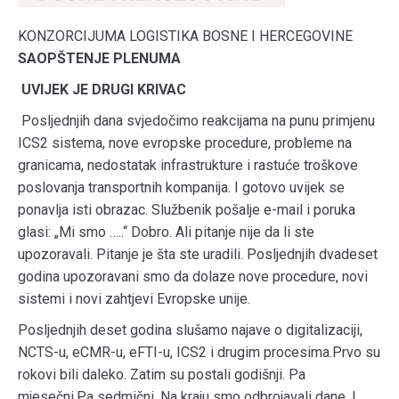
KONZORCIJUMA LOGISTIKA BOSNE I HERCEGOVINE
SAOPŠTENJE PLENUMA
UVIJEK JE DRUGI KRIVAC
Posljednjih dana svjedočimo reakcijama na punu primjenu
ICS2 sistema, nove evropske procedure, probleme na
granicama, nedostatak infrastrukture i rastuće troškove
poslovanja transportnih kompanija. I gotovo uvijek se
ponavlja isti obrazac. Službenik pošalje e-mail i poruka
glasi: „Mi smo …..“ Dobro. Ali pitanje nije da li ste
upozoravali. Pitanje je šta ste uradili. Posljednjih dvadeset
godina upozoravani smo da dolaze nove procedure, novi
sistemi i novi zahtjevi Evropske unije.
Posljednjih deset godina slušamo najave o digitalizaciji,
NCTS-u, eCMR-u, eFTI-u, ICS2 i drugim procesima.Prvo su
rokovi bili daleko. Zatim su postali godišnji. Pa
mjesečni.Pa sedmični. Na kraju smo odbrojavali dane. I