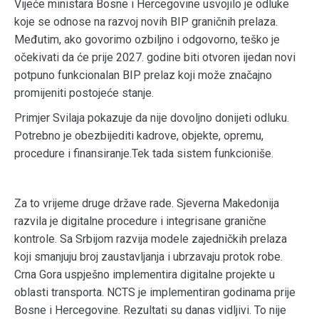
Vijeće ministara Bosne i Hercegovine usvojilo je odluke
koje se odnose na razvoj novih BIP graničnih prelaza.
Međutim, ako govorimo ozbiljno i odgovorno, teško je
očekivati da će prije 2027. godine biti otvoren ijedan novi
potpuno funkcionalan BIP prelaz koji može značajno
promijeniti postojeće stanje.
Primjer Svilaja pokazuje da nije dovoljno donijeti odluku.
Potrebno je obezbijediti kadrove, objekte, opremu,
procedure i finansiranje.Tek tada sistem funkcioniše.
Za to vrijeme druge države rade. Sjeverna Makedonija
razvila je digitalne procedure i integrisane granične
kontrole. Sa Srbijom razvija modele zajedničkih prelaza
koji smanjuju broj zaustavljanja i ubrzavaju protok robe.
Crna Gora uspješno implementira digitalne projekte u
oblasti transporta. NCTS je implementiran godinama prije
Bosne i Hercegovine. Rezultati su danas vidljivi. To nije