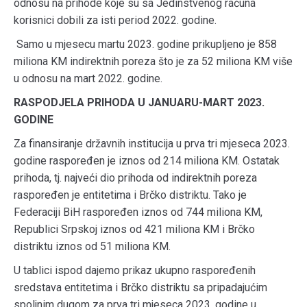
odnosu na prihode koje su sa Jedinstvenog računa
korisnici dobili za isti period 2022. godine.
Samo u mjesecu martu 2023. godine prikupljeno je 858
miliona KM indirektnih poreza što je za 52 miliona KM više
u odnosu na mart 2022. godine.
RASPODJELA PRIHODA U JANUARU-MART 2023.
GODINE
Za finansiranje državnih institucija u prva tri mjeseca 2023.
godine raspoređen je iznos od 214 miliona KM. Ostatak
prihoda, tj. najveći dio prihoda od indirektnih poreza
raspoređen je entitetima i Brčko distriktu. Tako je
Federaciji BiH raspoređen iznos od 744 miliona KM,
Republici Srpskoj iznos od 421 miliona KM i Brčko
distriktu iznos od 51 miliona KM.
U tablici ispod dajemo prikaz ukupno raspoređenih
sredstava entitetima i Brčko distriktu sa pripadajućim
spoljnim dugom za prva tri mjeseca 2023. godine u