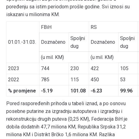
poređenju sa istim periodom prošle godine. Svi iznosi su
iskazani u milionima KM.
FBiH
RS
Spoljni
Spoljni
01.01.-31.03.
Doznačeno
Doznačeno
dug
dug
(u mil. KM)
(u mil. KM)
2023
744
230
422
105
2022
785
115
450
53
% promjene
-5.19
101.08
-6.23
99.96
Pored raspoređenih prihoda u tabeli iznad, a po osnovu
posebne putarine za izgradnju autoputeva i izgradnju i
rekonstrukciju drugih puteva (0,25 KM), Federacija BiH je
dobila dodatnih 47,7 miliona KM, Republika Srpska 31,2
miliona KM i Distrikt Brčko 1,6 miliona KM. Razlika