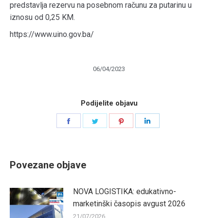
predstavlja rezervu na posebnom računu za putarinu u
iznosu od 0,25 KM.
https://www.uino.gov.ba/
06/04/2023
Podijelite objavu
Share
Share
Share
Share
on
on
on
on
Facebook
Twitter
Pinterest
LinkedIn
Povezane objave
NOVA LOGISTIKA: edukativno-
marketinški časopis avgust 2026
21/07/2026