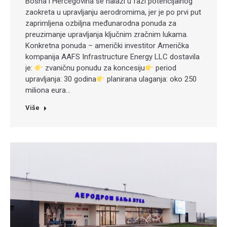
Bosna i Hercegovina se nalazi u fazi potencijalnog
zaokreta u upravljanju aerodromima, jer je po prvi put
zaprimljena ozbiljna međunarodna ponuda za
preuzimanje upravljanja ključnim zračnim lukama.
Konkretna ponuda – američki investitor Američka
kompanija AAFS Infrastructure Energy LLC dostavila
je:
zvaničnu ponudu za koncesiju
period
upravljanja: 30 godina
planirana ulaganja: oko 250
miliona eura…
Više