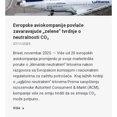
Evropske aviokompanije povlače
zavaravajuće „zelene“ tvrdnje o
neutralnosti CO₂
07/11/2025
Brisel, novembar 2025. — Više od 20 evropskih
aviokompanija promijenilo je svoje marketinške
poruke o „klimatski neutralnim“ letovima nakon
razgovora sa Evropskom komisijom i nacionalnim
regulatorima za zaštitu potrošača. Kraj lažnih tvrdnji
o „ugljično neutralnim“ letovima Prema saopštenju
nizozemske Autoriteit Consument & Markt (ACM),
kompanije više ne smiju tvrditi da se emisija CO₂
može potpuno…
Više