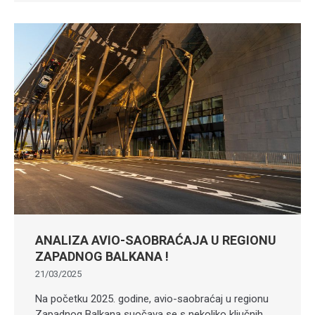
ANALIZA AVIO-SAOBRAĆAJA U REGIONU
ZAPADNOG BALKANA !
21/03/2025
Na početku 2025. godine, avio-saobraćaj u regionu
Zapadnog Balkana suočava se s nekoliko ključnih