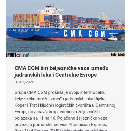
CMA CGM širi željezničke veze između
jadranskih luka i Centralne Evrope
01/02/2026
Grupa CMA CGM proširila je svoju intermodalnu
željezničku mrežu između jadranskih luka Rijeka,
Koper i Trst i ključnih logističkih čvorišta u Centralnoj
Evropi, povećavši broj sedmičnih željezničkih
polazaka sa 11 na 16. Pojačane željezničke veze
povezuju pomorske servise Phoenician Express,
Bora Med Service (BMS) i Maestrale sa tržištima