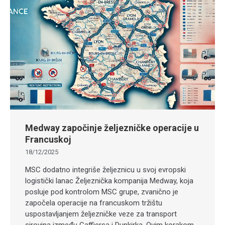
Medway započinje željezničke operacije u
Francuskoj
18/12/2025
MSC dodatno integriše željeznicu u svoj evropski
logistički lanac Željeznička kompanija Medway, koja
posluje pod kontrolom MSC grupe, zvanično je
započela operacije na francuskom tržištu
uspostavljanjem željezničke veze za transport
sirovina između Caffiersa i Dunkirka. Ovim korakom