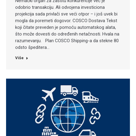
Nemački organ za zaštitu konkurencije već je
odobrio transakciju. Ali odvojena investiciona
projekcija sada privlači sve veći otpor – i još uvek bi
mogla da poremeti dogovor. COSCO Dostava Tekst
koji čitate preveden je pomoću automatskog alata,
što može dovesti do određenih netačnosti. Hvala na
razumevanju. Plan COSCO Shipping-a da stekne 80
odsto špeditera…
Više