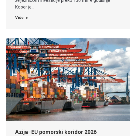
željeznicom Investicije preko 130 mil. € godišnje
Koper je…
Više
Azija–EU pomorski koridor 2026